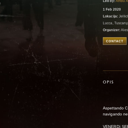
Led by:
Ambu Al
1 Feb 2020
Lokacija:
Jelli
Lucca, Tuscany,
Organizer:
Ales
CONTACT
OPIS
Aspettando Can
navigando nel
VENERDì SERA