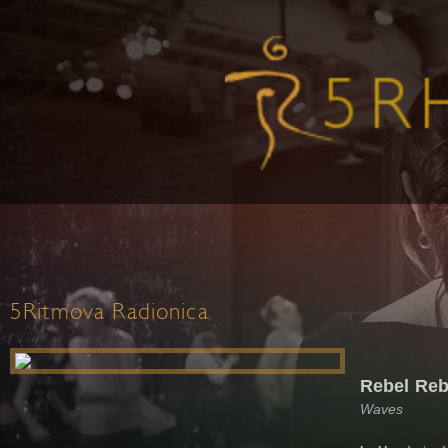
5Ritmova Radionica
Rebel Reb
Waves