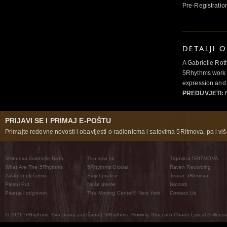
Pre-Registratio
DETALJI 
A Gabrielle Rot
5Rhythms work 
expression and 
PREDUVJETI:
N
PRIJAVI SE I PRIMAJ E-POŠTU
Primajte redovne novosti i obavijesti o radionicma i satovima 5Ritmova, pa i više
5Ritmova Gabrielle Roth
Tko smo mi
Trgovina 5RITMOVA
What Are The 5Rhythms
5Rhythms Global
Raven Recording
Zašto ih plešemo
Svijet prakse
Teatar 5Ritmova
Plesni Put
Naše pleme
Novosti
Pitanja i odgovori
The Moving Center® New York
Contact Us
© 2026 5Rhythms. Sva prava zadržana | 5Rhythms, Flowing Staccato Chaos Lyrical Stillness