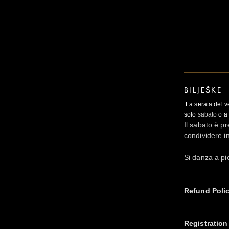
BILJEŠKE
La serata del v
solo
sabato
o a 
Il sabato è p
condividere in
Si danza a pie
Refund Poli
Registration