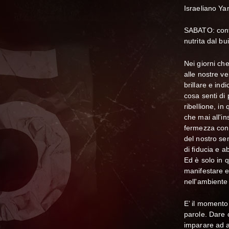
Israeliano Ya
SABATO: conti
nutrita dal bu
Nei giorni che
alle nostre ve
brillare e ind
cosa senti di
ribellione, i
che mai all'in
fermezza con
del nostro se
di fiducia e 
Ed è solo in 
manifestare e
nell'ambiente
E’ il momento
parole. Dare 
imparare ad a