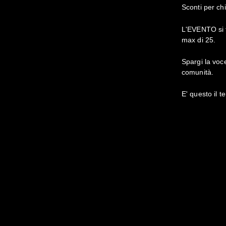
Sconti
per ch
L'EVENTO si t
max di 25.
Spargi la voce
comunità.
E' questo il t