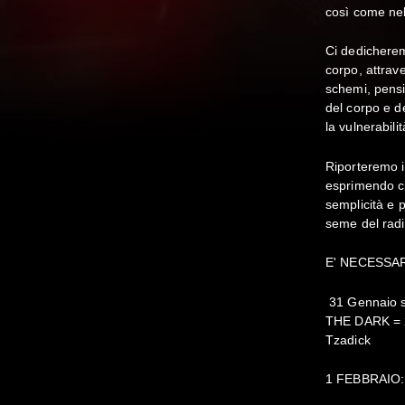
così come ne
Ci dedicherem
corpo, attrav
schemi, pensie
del corpo e d
la vulnerabili
Riporteremo i
esprimendo ci
semplicità e p
seme del rad
E' NECESSA
31 Gennaio 
THE DARK = 2
Tzadick
1 FEBBRAIO: