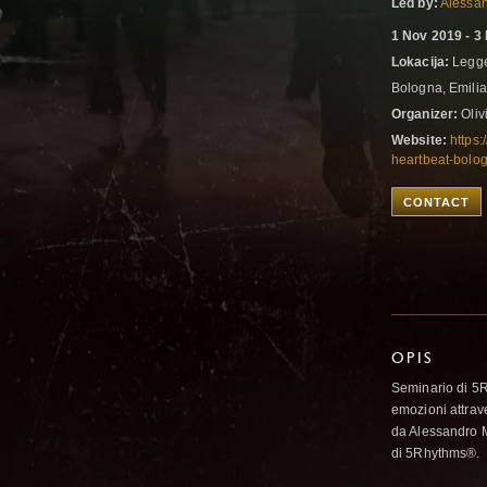
Led by:
Alessan
1 Nov 2019 - 3
Lokacija:
Legger
Bologna, Emili
Organizer:
Oliv
Website:
https:
heartbeat-bolo
CONTACT
OPIS
Seminario di 5Ri
emozioni attrav
da Alessandro M
di 5Rhythms®.