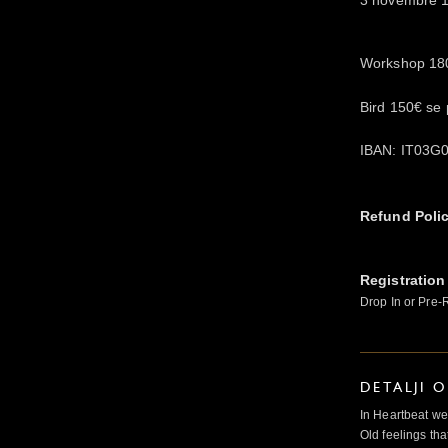
Workshop 18
Bird 150€ se 
IBAN: IT03G
Refund Poli
Registration
Drop In or Pre-
DETALJI 
In Heartbeat we
Old feelings tha