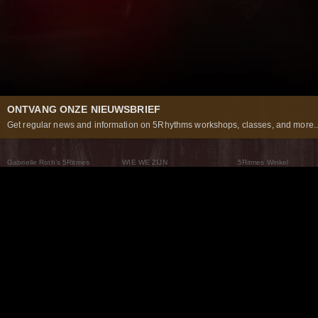
ONTVANG ONZE NIEUWSBRIEF
Get regular news and information on 5Rhythms workshops, classes, and more..
Gabrielle Roth’s 5Ritmes
WIE WE ZIJN
5Ritmes Winkel
Wat Zijn De 5Ritmes
5Rhythms Global
Raven Recording
Waarom we ze dansen
Een wereld aan mogelijkheden
5Rhythms Theater
De dans als weg
Onze Tribe
Nieuws
FAQs
Het Moving Center® New York
Neem contact met ons 
© 2026 5Rhythms. All Rights Reserved | 5Rhythms, Flowing Staccato Chaos Lyrical Stillness