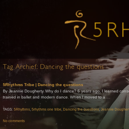
Tag Archief:
Dancing the questions
5Rhythms Tribe | Dancing the questions
By Jeannie Dougherty Why do I dance? 6 years ago, I learned cons
trained in ballet and modern dance. When I moved to a …
TAGS:
5Rhythms
,
5rhythms one tribe
,
Dancing the questions
,
Jeannie Dougher
No comments