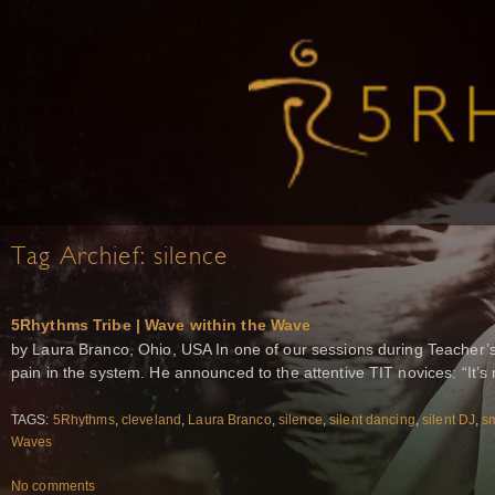
Tag Archief:
silence
5Rhythms Tribe | Wave within the Wave
by Laura Branco, Ohio, USA In one of our sessions during Teacher’s
pain in the system. He announced to the attentive TIT novices: “It’s
TAGS:
5Rhythms
,
cleveland
,
Laura Branco
,
silence
,
silent dancing
,
silent DJ
,
s
Waves
No comments