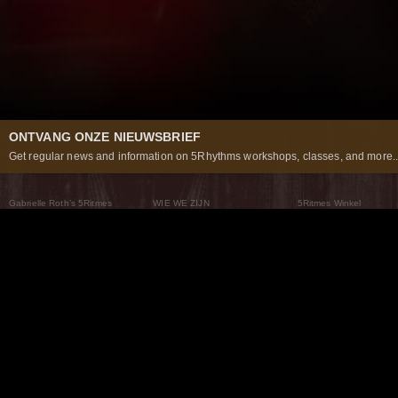
ONTVANG ONZE NIEUWSBRIEF
Get regular news and information on 5Rhythms workshops, classes, and more..
Gabrielle Roth’s 5Ritmes
WIE WE ZIJN
5Ritmes Winkel
Wat Zijn De 5Ritmes
5Rhythms Global
Raven Recording
Waarom we ze dansen
Een wereld aan mogelijkheden
5Rhythms Theater
De dans als weg
Onze Tribe
Nieuws
FAQs
Het Moving Center® New York
Neem contact met ons 
© 2026 5Rhythms. All Rights Reserved | 5Rhythms, Flowing Staccato Chaos Lyrical Stillness