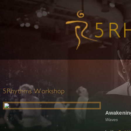
5Rhythms Workshop
Awakening
Waves