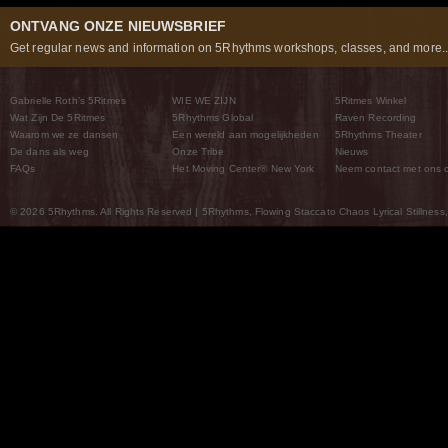
ONTVANG ONZE NIEUWSBRIEF
Get regular news and information on 5Rhythms workshops, classes, and more..
Gabrielle Roth’s 5Ritmes
WIE WE ZIJN
5Ritmes Winkel
Wat Zijn De 5Ritmes
5Rhythms Global
Raven Recording
Waarom we ze dansen
Een wereld aan mogelijkheden
5Rhythms Theater
De dans als weg
Onze Tribe
Nieuws
FAQs
Het Moving Center® New York
Neem contact met ons 
© 2026 5Rhythms. All Rights Reserved | 5Rhythms, Flowing Staccato Chaos Lyrical Stillness