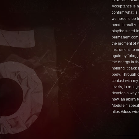
to be, do not li
Acceptance is no
confirm what is 
we need to be f
need to realize 
play/be tuned i
permanent commu
the moment of w
instrument, to m
again by “pluggi
the energy in th
holding it back 
body. Through 
contact with my
levels, to recog
develop a way o
now, an ability t
Module 4 specifi
https://docs.w