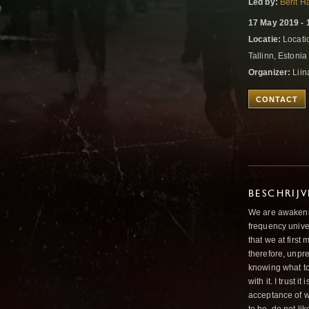
Led by:
Berit 
17 May 2019 - 
Locatie:
Locatio
Tallinn, Estoni
Organizer:
Liin
CONTACT
BESCHRIJ
We are awakenin
frequency unive
that we at first
therefore, unpre
knowing what to 
with it. I trust 
acceptance of wh