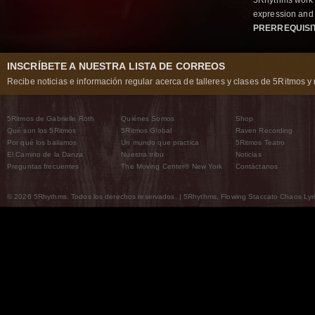
5Rhythms work 
expression and 
PRERREQUISI
INSCRÍBETE A NUESTRA LISTA DE CORREOS
Recibe noticias e información regular acerca de talleres y clases de 5Ritmos y 
5Ritmos de Gabrielle Roth
Quiénes Somos
Shop
Qué son los 5Ritmos
5Ritmos Global
Raven Recording
Por qué los bailamos
Un mundo que practica
5Ritmos Teatro
El Camino de la Danza
Nuestra tribu
Noticias
Preguntas frecuentes
The Moving Center® New York
Contáctanos
© 2026 5Rhythms. Todos los derechos reservados. | 5Rhythms, Flowing Staccato Chaos Lyric