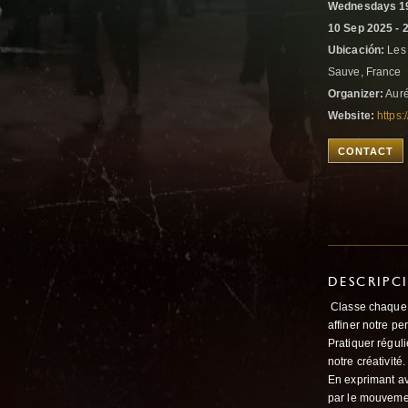
Wednesdays 19
10 Sep 2025 - 
Ubicación:
Les 
Sauve, France
Organizer:
Auré
Website:
https:
CONTACT
DESCRIPC
Classe chaque s
affiner notre pe
Pratiquer régul
notre créativité.
En exprimant av
par le mouvemen