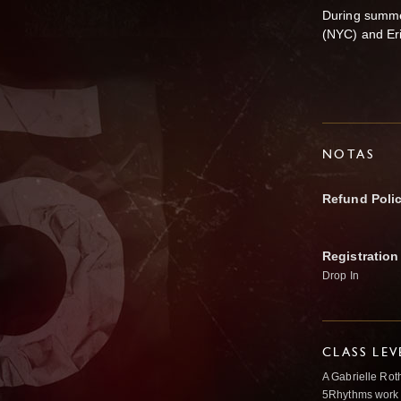
During summe
(NYC) and Eri
NOTAS
Refund Poli
Registration
Drop In
CLASS LEV
A Gabrielle Rot
5Rhythms work 