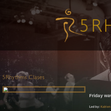
5Rhythms Clases
Friday wa
Led by:
Katrien