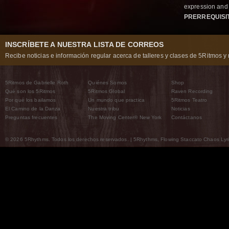
expression and 
PRERREQUISI
INSCRÍBETE A NUESTRA LISTA DE CORREOS
Recibe noticias e información regular acerca de talleres y clases de 5Ritmos y 
5Ritmos de Gabrielle Roth
Quiénes Somos
Shop
Qué son los 5Ritmos
5Ritmos Global
Raven Recording
Por qué los bailamos
Un mundo que practica
5Ritmos Teatro
El Camino de la Danza
Nuestra tribu
Noticias
Preguntas frecuentes
The Moving Center® New York
Contáctanos
© 2026 5Rhythms. Todos los derechos reservados. | 5Rhythms, Flowing Staccato Chaos Lyric