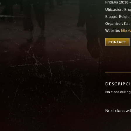
Fridays 19:30 -
Ubicación:
Brug
Brugge, Belgi
Organizer:
Katr
Website:
http:
CONTACT
DESCRIPC
No class during
Next class wi