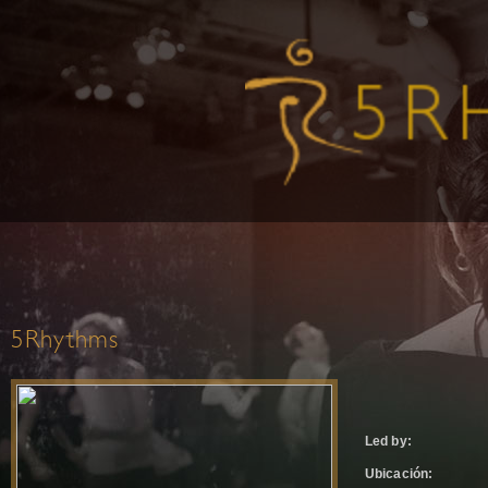
5Rhythms
Led by:
Ubicación: