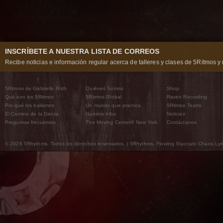
INSCRÍBETE A NUESTRA LISTA DE CORREOS
Recibe noticias e información regular acerca de talleres y clases de 5Ritmos y 
5Ritmos de Gabrielle Roth
Quiénes Somos
Shop
Qué son los 5Ritmos
5Ritmos Global
Raven Recording
Por qué los bailamos
Un mundo que practica
5Ritmos Teatro
El Camino de la Danza
Nuestra tribu
Noticias
Preguntas frecuentes
The Moving Center® New York
Contáctanos
© 2026 5Rhythms. Todos los derechos reservados. | 5Rhythms, Flowing Staccato Chaos Lyric