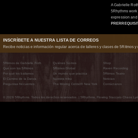
A Gabrielle Rot
5Rhythms work 
expression and 
PRERREQUISI
INSCRÍBETE A NUESTRA LISTA DE CORREOS
Recibe noticias e información regular acerca de talleres y clases de 5Ritmos y 
5Ritmos de Gabrielle Roth
Quiénes Somos
Shop
Qué son los 5Ritmos
5Ritmos Global
Raven Recording
Por qué los bailamos
Un mundo que practica
5Ritmos Teatro
El Camino de la Danza
Nuestra tribu
Noticias
Preguntas frecuentes
The Moving Center® New York
Contáctanos
© 2026 5Rhythms. Todos los derechos reservados. | 5Rhythms, Flowing Staccato Chaos Lyric