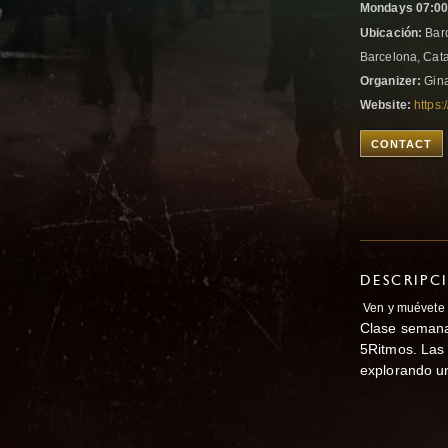
Mondays 07:00
Ubicación:
Barc
Barcelona, Cat
Organizer:
Gina
Website:
https
CONTACT
DESCRIPC
Ven y muévete 
Clase semana
5Ritmos. Las 
explorando u