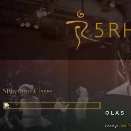
5Rhythms Clases
O L A S
Led by:
Gina E