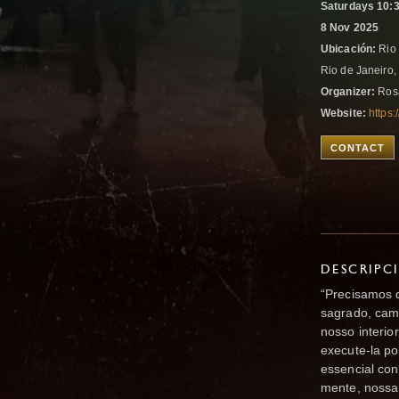
Saturdays 10:3
8 Nov 2025
Ubicación:
Rio 
Rio de Janeiro,
Organizer:
Ros
Website:
https
CONTACT
DESCRIPC
“Precisamos d
sagrado, cami
nosso interio
execute-la p
essencial co
mente, nossa