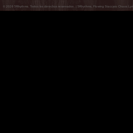
© 2026 5Rhythms. Todos los derechos reservados. | 5Rhythms, Flowing Staccato Chaos Lyric