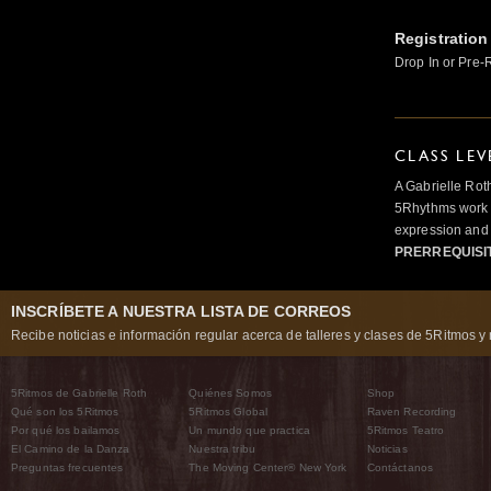
Registration
Drop In or Pre-
CLASS LEV
A Gabrielle Rot
5Rhythms work 
expression and 
PRERREQUISI
INSCRÍBETE A NUESTRA LISTA DE CORREOS
Recibe noticias e información regular acerca de talleres y clases de 5Ritmos y 
5Ritmos de Gabrielle Roth
Quiénes Somos
Shop
Qué son los 5Ritmos
5Ritmos Global
Raven Recording
Por qué los bailamos
Un mundo que practica
5Ritmos Teatro
El Camino de la Danza
Nuestra tribu
Noticias
Preguntas frecuentes
The Moving Center® New York
Contáctanos