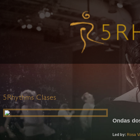
5Rhythms Clases
Ondas dos
Led by:
Rosa V