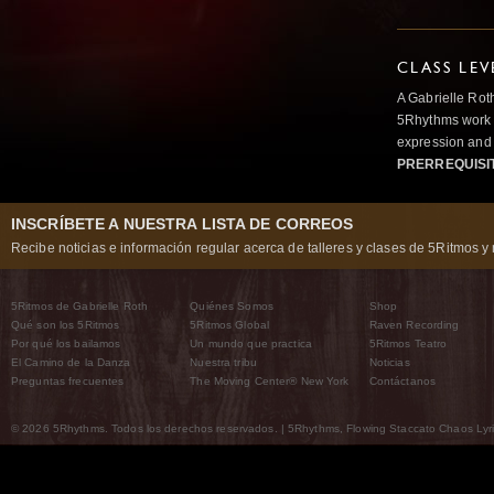
CLASS LEV
A Gabrielle Rot
5Rhythms work 
expression and 
PRERREQUISI
INSCRÍBETE A NUESTRA LISTA DE CORREOS
Recibe noticias e información regular acerca de talleres y clases de 5Ritmos y 
5Ritmos de Gabrielle Roth
Quiénes Somos
Shop
Qué son los 5Ritmos
5Ritmos Global
Raven Recording
Por qué los bailamos
Un mundo que practica
5Ritmos Teatro
El Camino de la Danza
Nuestra tribu
Noticias
Preguntas frecuentes
The Moving Center® New York
Contáctanos
© 2026 5Rhythms. Todos los derechos reservados. | 5Rhythms, Flowing Staccato Chaos Lyric