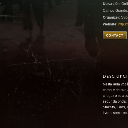
Ubicación:
Onl
Campo Grande, 
Organizer:
Sybe
Website:
https:
CONTACT
DESCRIPC
Nesta aula voc
corpo e de sua 
chegar e se ac
segunda onda, q
Stacato, Caos,
livres, sem nec