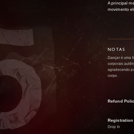
A principal m
movimento el
NOTAS
Dançar é uma f
corporais autên
agradecendo por
corpo.
Refund Poli
Registration
Drop In