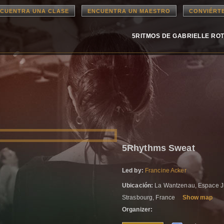
CUENTRA UNA CLASE
ENCUENTRA UN MAESTRO
CONVIÉRT
5RITMOS DE GABRIELLE RO
5Rhythms Sweat
Led by:
Francine Acker
Ubicación:
La Wantzenau, Espace J.
Strasbourg, France
Show map
Organizer: