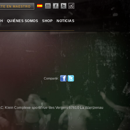
ETE EN MAESTRO
TH
QUIÉNES SOMOS
SHOP
NOTICIAS
Compartir:
C. Klein Complexe sportif rue des Vergers 67610 La Wantzenau