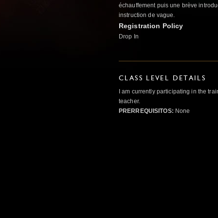
échauffement puis une brève introdu
instruction de vague.
Registration Policy
Drop In
CLASS LEVEL DETAILS
I am currently participating in the t
teacher.
PRERREQUISITOS:
None