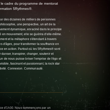
 le cadre du programme de mentorat
formation 5Rythmes®.
par des dizaines de milliers de personnes
ilosophie, une perspective, un art de la
vement dynamique, enraciné dans le principe
hé en mouvement, elle se guérira d'elle-même.
ment et la métaphore s'étendant à travers
es d'âges, pour transformer la souffrance en
ence en action. Partout où les 5Rythmes® sont
danser, transpirer, changer, soutenir et
un de nous puisse briser l'emprise de l'égo et
visible, fascinant et passionnant, la rock star
éativité. Connexion. Communauté.
ce d'1h30. Nous commençons par un