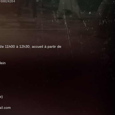
3 68824284
e 11h00 à 12h30; accueil à partir de
lein
e)
ail.com