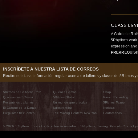
CLASS LEV
A Gabrielle Rot
5Rhythms work 
expression and 
PRERREQUISI
INSCRÍBETE A NUESTRA LISTA DE CORREOS
Recibe noticias e información regular acerca de talleres y clases de 5Ritmos y 
5Ritmos de Gabrielle Roth
Quiénes Somos
Shop
Qué son los 5Ritmos
5Ritmos Global
Raven Recording
Por qué los bailamos
Un mundo que practica
5Ritmos Teatro
El Camino de la Danza
Nuestra tribu
Noticias
Preguntas frecuentes
The Moving Center® New York
Contáctanos
© 2026 5Rhythms. Todos los derechos reservados. | 5Rhythms, Flowing Staccato Chaos Lyric