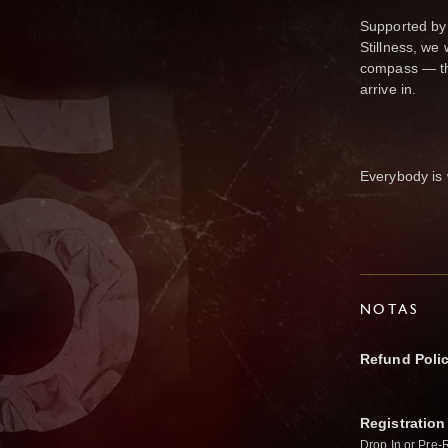
Supported by 
Stillness, we
compass — the
arrive in.
Everybody is
NOTAS
Refund Poli
Registration
Drop In or Pre-