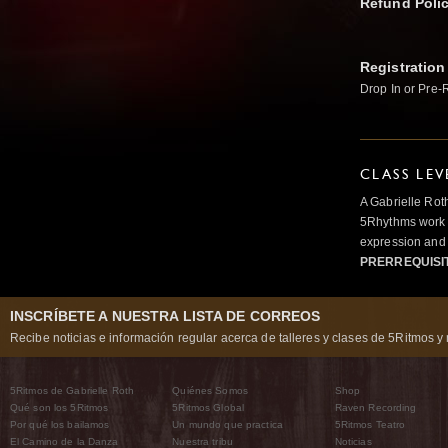
Refund Poli
Registration
Drop In or Pre-
CLASS LEV
A Gabrielle Rot
5Rhythms work 
expression and 
PRERREQUISI
INSCRÍBETE A NUESTRA LISTA DE CORREOS
Recibe noticias e información regular acerca de talleres y clases de 5Ritmos y 
5Ritmos de Gabrielle Roth
Quiénes Somos
Shop
Qué son los 5Ritmos
5Ritmos Global
Raven Recording
Por qué los bailamos
Un mundo que practica
5Ritmos Teatro
El Camino de la Danza
Nuestra tribu
Noticias