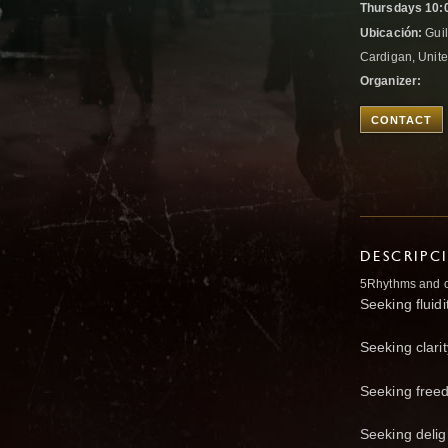
Thursdays 10:0
Ubicación:
Guil
Cardigan, Uni
Organizer:
CONTACT
DESCRIPC
5Rhythms and c
Seeking fluidi
Seeking clarit
Seeking freed
Seeking deligh