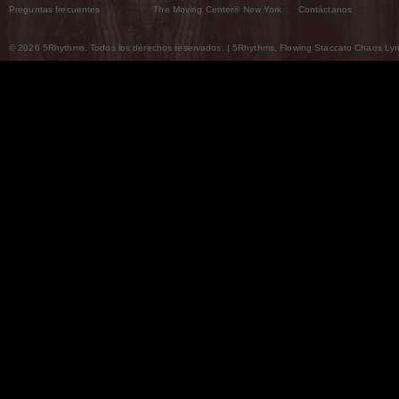
Preguntas frecuentes
The Moving Center® New York
Contáctanos
© 2026 5Rhythms. Todos los derechos reservados. | 5Rhythms, Flowing Staccato Chaos Lyric