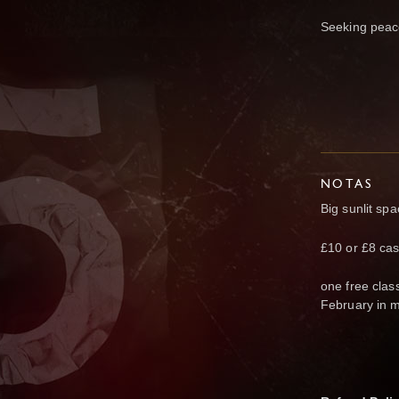
Seeking peace
NOTAS
Big sunlit sp
£10 or £8 cas
one free class
February in m