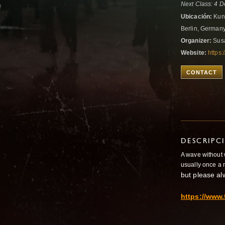
Next Class: 4 D
Ubicación:
Kuns
Berlin, German
Organizer:
Sus
Website:
https:
CONTACT
DESCRIPC
A wave without
usually once a 
but please al
https://www.