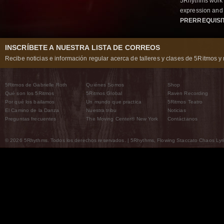
5Rhythms work 
expression and 
PRERREQUISI
INSCRÍBETE A NUESTRA LISTA DE CORREOS
Recibe noticias e información regular acerca de talleres y clases de 5Ritmos y 
5Ritmos de Gabrielle Roth
Quiénes Somos
Shop
Qué son los 5Ritmos
5Ritmos Global
Raven Recording
Por qué los bailamos
Un mundo que practica
5Ritmos Teatro
El Camino de la Danza
Nuestra tribu
Noticias
Preguntas frecuentes
The Moving Center® New York
Contáctanos
© 2026 5Rhythms. Todos los derechos reservados. | 5Rhythms, Flowing Staccato Chaos Lyric