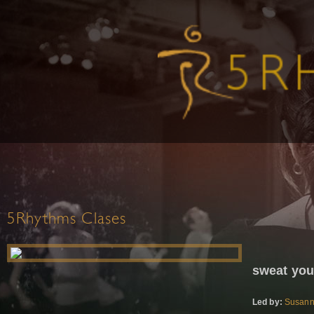
5Rhythms Clases
sweat you
Led by:
Susann