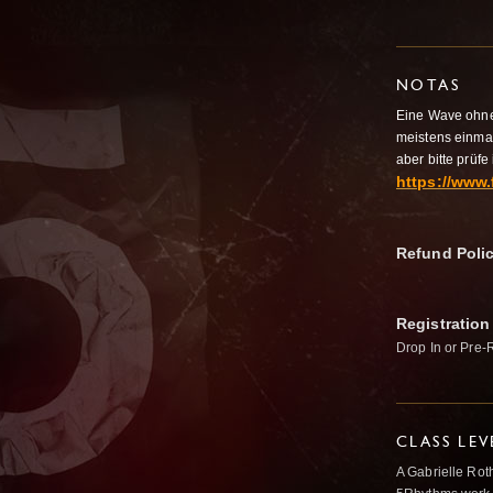
NOTAS
Eine Wave ohne
meistens einmal
aber bitte prüf
https://www.
Refund Poli
Registration
Drop In or Pre-
CLASS LEV
A Gabrielle Rot