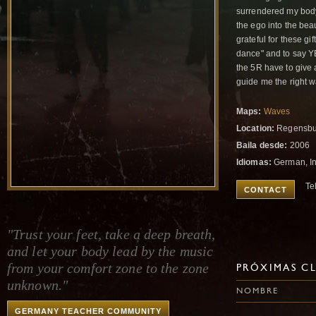
surrendered my body 
the ego into the bea
grateful for these gi
dance" and to say Y
the 5R have to give a
guide me the right w
Maps:
Waves
Location:
Regensbu
Baila desde:
2006
Idiomas:
German, In
Te
CONTACT
"Trust your feet, take a deep breath,
and let your body lead by the music
from your comfort zone to the zone
PRÓXIMAS CL
unknown."
NOMBRE
GERMANY TEACHER COMMUNITY