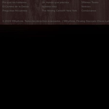
Por qué los bailamos
Un mundo que practica
5Ritmos Teatro
El Camino de la Danza
Nuestra tribu
Noticias
Preguntas frecuentes
The Moving Center® New York
Contáctanos
© 2026 5Rhythms. Todos los derechos reservados. | 5Rhythms, Flowing Staccato Chaos Lyric