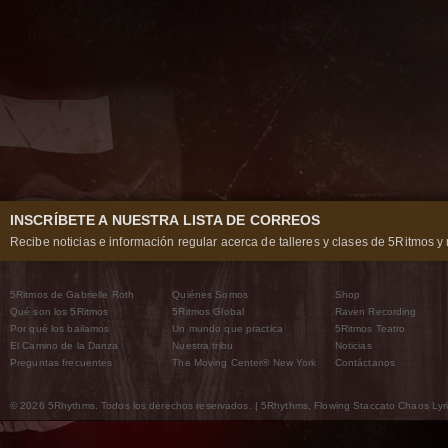
INSCRÍBETE A NUESTRA LISTA DE CORREOS
Recibe noticias e información regular acerca de talleres y clases de 5Ritmos y 
5Ritmos de Gabrielle Roth
Quiénes Somos
Shop
Qué son los 5Ritmos
5Ritmos Global
Raven Recording
Por qué los bailamos
Un mundo que practica
5Ritmos Teatro
El Camino de la Danza
Nuestra tribu
Noticias
Preguntas frecuentes
The Moving Center® New York
Contáctanos
© 2026 5Rhythms. Todos los derechos reservados. | 5Rhythms, Flowing Staccato Chaos Lyric