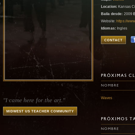
Location:
Kansas Cit
Baila desde:
2009
Website:
https://ww
Idiomas:
Ingles
CONTACT
PRÓXIMAS CL
NOMBRE
Waves
"I came here for the art."
MIDWEST US TEACHER COMMUNITY
PRÓXIMOS TA
NOMBRE