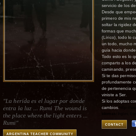
servicio de los 
Desde que empecé 
primero de mis n
soltar la rigidez
formas que mucha
(Lírico), todo lo
un todo, mucho m
guía hacia donde
Todo esto es lo q
comparto a los d
caminando, prese
Si te das permiso
profundamente co
de pertenencia qu
viniste a Ser.
"La herida es el lugar por donde
Si los adoptas co
entra la luz ... Rumi The wound is
cambios.
http://
Idiomas:
Ingles, Es
the place where the light enters ...
Rumi"
CONTACT
ARGENTINA TEACHER COMMUNITY