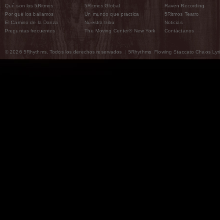
Qué son los 5Ritmos
5Ritmos Global
Raven Recording
Por qué los bailamos
Un mundo que practica
5Ritmos Teatro
El Camino de la Danza
Nuestra tribu
Noticias
Preguntas frecuentes
The Moving Center® New York
Contáctanos
© 2026 5Rhythms. Todos los derechos reservados. | 5Rhythms, Flowing Staccato Chaos Lyric