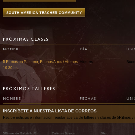
SOUTH AMERICA TEACHER COMMUNITY
PRÓXIMAS CLASES
NOMBRE
DÍA
UBI
5 Ritmos en Palermo, Buenos Aires / Viernes
Viernes
Buen
19:30 hs.
PRÓXIMOS TALLERES
NOMBRE
FECHAS
UBI
INSCRÍBETE A NUESTRA LISTA DE CORREOS
Recibe noticias e información regular acerca de talleres y clases de 5Ritmos y 
5Ritmos de Gabrielle Roth
Quiénes Somos
Shop