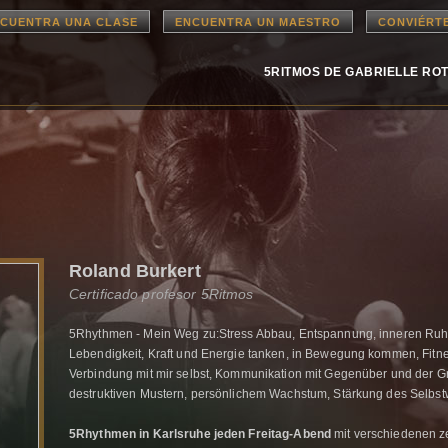
CUENTRA UNA CLASE
ENCUENTRA UN MAESTRO
CONVIÉRT
5RITMOS DE GABRIELLE RO
Roland Burkert
Certificado profesor 5Ritmos
5Rhythmen - Mein Weg zu:Stress Abbau, Entspannung, inneren Ruhe, M
Lebendigkeit, Kraft und Energie tanken, in Bewegung kommen, Fitn
Verbindung mit mir selbst, Kommunikation mit Gegenüber und der 
destruktiven Mustern, persönlichem Wachstum, Stärkung des Selbstwe
5Rhythmen in Karlsruhe jeden Freitag-Abend
mit verschiedenen ze