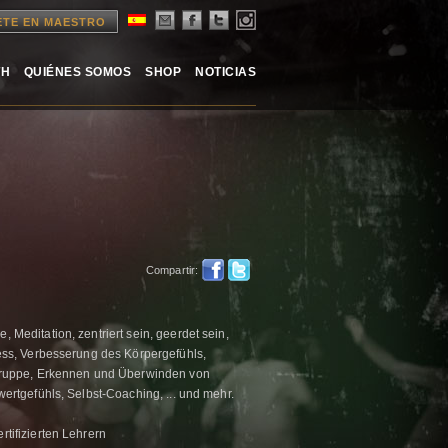
ETE EN MAESTRO
TH
QUIÉNES SOMOS
SHOP
NOTICIAS
Compartir:
editation, zentriert sein, geerdet sein,
ess, Verbesserung des Körpergefühls,
Gruppe, Erkennen und Überwinden von
rtgefühls, Selbst-Coaching, ... und mehr.
rtifizierten Lehrern