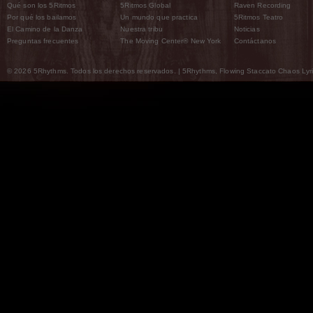
Qué son los 5Ritmos
5Ritmos Global
Raven Recording
Por qué los bailamos
Un mundo que practica
5Ritmos Teatro
El Camino de la Danza
Nuestra tribu
Noticias
Preguntas frecuentes
The Moving Center® New York
Contáctanos
© 2026 5Rhythms. Todos los derechos reservados. | 5Rhythms, Flowing Staccato Chaos Lyric