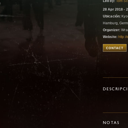
Led by:
Tom Sc
28 Apr 2018 - 
Ubicación:
Kyod
Hamburg, Ger
Organizer:
Wrag
Website:
http:
CONTACT
DESCRIPC
NOTAS