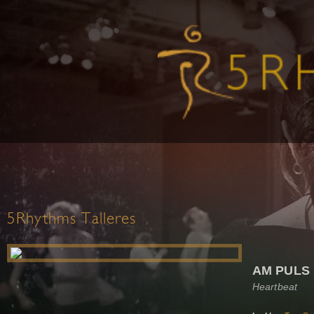
5Rhythms Talleres
AM PULS
Heartbeat