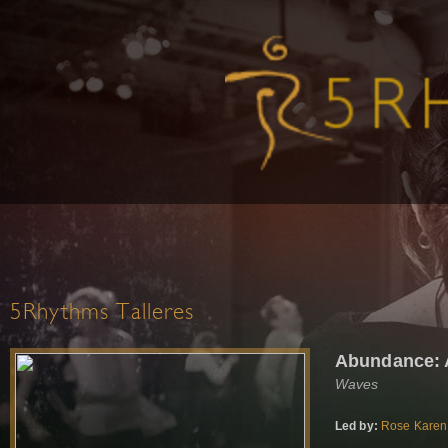
5Rhythms Talleres
Abundance: A
Waves
Led by:
Rose Kare