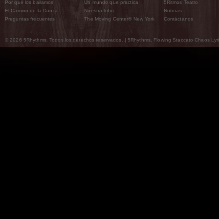
Por qué los bailamos
Un mundo que practica
5Ritmos Teatro
El Camino de la Danza
Nuestra tribu
Noticias
Preguntas frecuentes
The Moving Center® New York
Contáctanos
© 2026 5Rhythms. Todos los derechos reservados. | 5Rhythms, Flowing Staccato Chaos Lyric