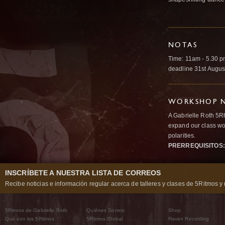
NOTAS
Time: 11am - 5.30 pm
deadline 31st Augus
WORKSHOP N
A Gabrielle Roth 5R
expand our class wo
polarities.
PRERREQUISITOS:
INSCRÍBETE A NUESTRA LISTA DE CORREOS
Recibe noticias e información regular acerca de talleres y clases de 5Ritmos y 
5Ritmos de Gabrielle Roth
Quiénes Somos
Shop
Qué son los 5Ritmos
5Ritmos Global
Raven Recording