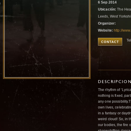
6 Sep 2014
Ubicación:
The Hear
Leeds, West Yorkshi
Organizer:
Website:
http://www
Te
CONTACT
DESCRIPCIO
The rhythm of ‘Lyrica
nothing is fixed, par
any one possibility.T
own lives, celebratin
in a fantasy or dayd
weird cloud! So, in t
our bodies, the fire 
shapeshifting dance