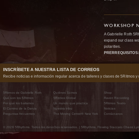
WORKSHOP N
A Gabrielle Roth 5R
expand our class wo
polarities.
PRERREQUISITOS:
INSCRÍBETE A NUESTRA LISTA DE CORREOS
Recibe noticias e información regular acerca de talleres y clases de 5Ritmos y 
5Ritmos de Gabrielle Roth
Quiénes Somos
Shop
Qué son los 5Ritmos
5Ritmos Global
Raven Recording
Por qué los bailamos
Un mundo que practica
5Ritmos Teatro
El Camino de la Danza
Nuestra tribu
Noticias
Preguntas frecuentes
The Moving Center® New York
Contáctanos
© 2026 5Rhythms. Todos los derechos reservados. | 5Rhythms, Flowing Staccato Chaos Lyric