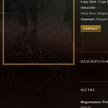
6 Apr 2018 - 7 Apr 
Ubicación:
--, --
Hood River, Oregon,
Organizer:
Morgan 
CONTACT
DESCRIPCIO
NOTAS
Registration Pol
Drop In