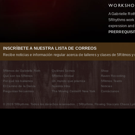
WORKSHOP
A Gabrielle Rot
5Rhythms work 
expression and 
PRERREQUISI
INSCRÍBETE A NUESTRA LISTA DE CORREOS
Recibe noticias e información regular acerca de talleres y clases de 5Ritmos y 
5Ritmos de Gabrielle Roth
Quiénes Somos
Shop
Qué son los 5Ritmos
5Ritmos Global
Raven Recording
Por qué los bailamos
Un mundo que practica
5Ritmos Teatro
El Camino de la Danza
Nuestra tribu
Noticias
Preguntas frecuentes
The Moving Center® New York
Contáctanos
© 2026 5Rhythms. Todos los derechos reservados. | 5Rhythms, Flowing Staccato Chaos Lyric