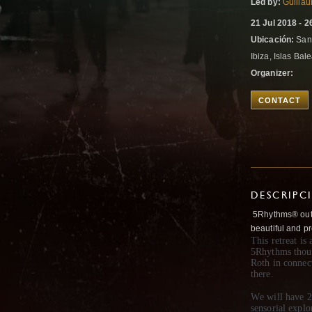
Led by:
Guilla
21 Jul 2018 - 2
Ubicación:
San 
Ibiza, Islas Bal
Organizer:
CONTACT
DESCRIPC
5Rhythms® outdo
beautiful and pr
This retreat is
5Rhythms thoug
Roth in connec
there.
We will have 2
sensorial explo