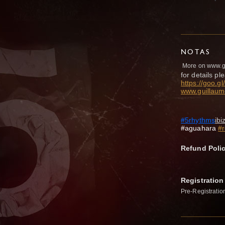
NOTAS
More on www.g
for details ple
https://goo.
www.guillaum
#5rhythms
ibi
#aguahara
#r
Refund Poli
Registration
Pre-Registratio