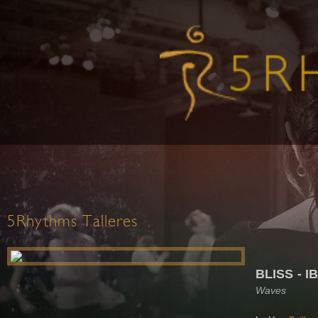
5Rhythms Talleres
BLISS - I
Waves