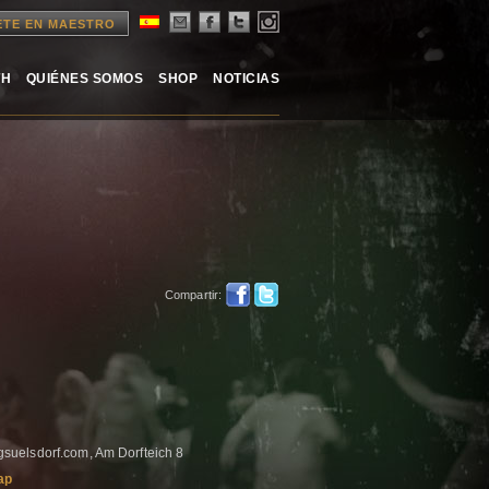
ETE EN MAESTRO
TH
QUIÉNES SOMOS
SHOP
NOTICIAS
Compartir:
uelsdorf.com, Am Dorfteich 8
ap