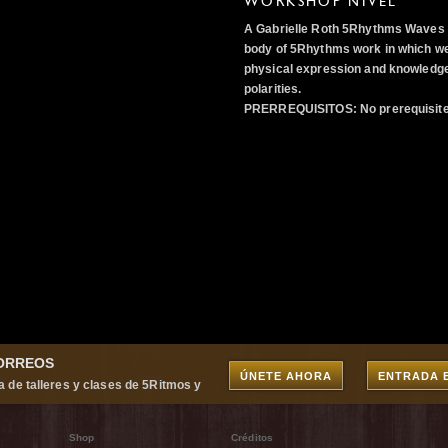
WORKSHOP NIVEL
A Gabrielle Roth 5Rhythms Waves w
body of 5Rhythms work in which we
physical expression and knowledge
polarities.
PRERREQUISITOS:
No prerequisite
CORREOS
ÚNETE AHORA
ENTRADA 
a de talleres y clases de 5Ritmos y
Shop
Créditos