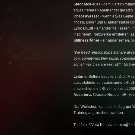
Staccato/Feuer
- dem Herzen folgen,
etwas riskieren aneinander geraten
Chaos/Wasser
- wenn etwas Gemeins
finden, Bilder und Glaubenssätze ü
Lyrical/Luft
- einander frei lassen, i
inspirieren, Netzwerke entstehen la
Stillness/Äther
- einander sehen, mi
"We need relationships that are alive
flow, sometimes they pulse, sometime
sometimes they are very still." Gabri
Leitung:
Bettina Leuckert - Dipl. Mu
ausgebildete udn autorisierte 5Rhyt
unterrichtet die 5Rhythmen seit 200
Assistenz:
Claudia Hoppe - 5Rhythm
Der Workshop kann als fünftägiger
Training angerechnet werden.
Titelfoto: ©Vera Kuttelvaserova@foto