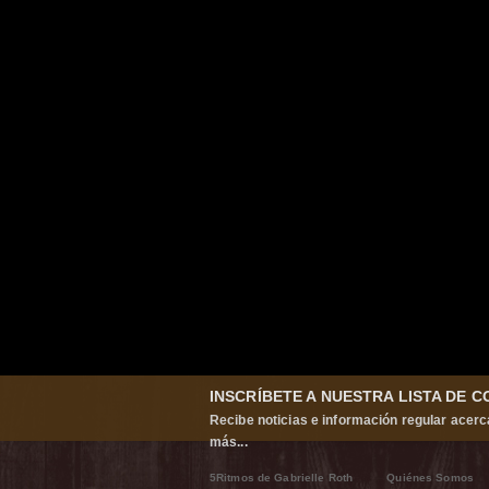
INSCRÍBETE A NUESTRA LISTA DE 
Recibe noticias e información regular acerc
más...
5Ritmos de Gabrielle Roth
Quiénes Somos