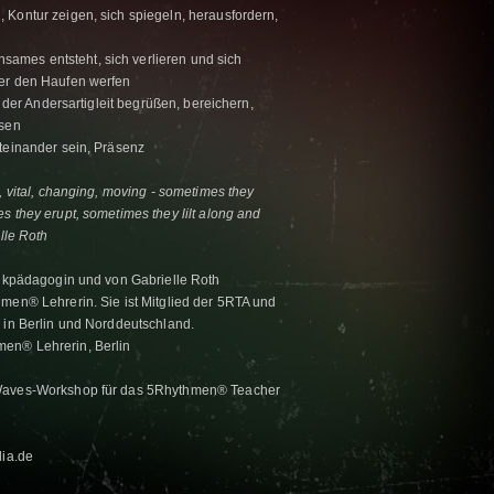
 Kontur zeigen, sich spiegeln, herausfordern,
ames entsteht, sich verlieren und sich
ber den Haufen werfen
n der Andersartigleit begrüßen, bereichern,
ssen
teinander sein, Präsenz
, vital, changing, moving - sometimes they
s they erupt, sometimes they lilt along and
elle Roth
sikpädagogin und von Gabrielle Roth
hmen® Lehrerin. Sie ist Mitglied der 5RTA und
8 in Berlin und Norddeutschland.
en® Lehrerin, Berlin
 Waves-Workshop für das 5Rhythmen® Teacher
lia.de