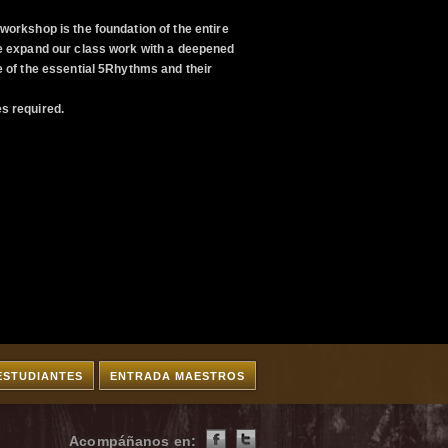
orkshop is the foundation of the entire
 expand our class work with a deepened
 of the essential 5Rhythms and their
s required.
ESTUDIANTES
ENTRADA MAESTROS
Acompáñanos en: