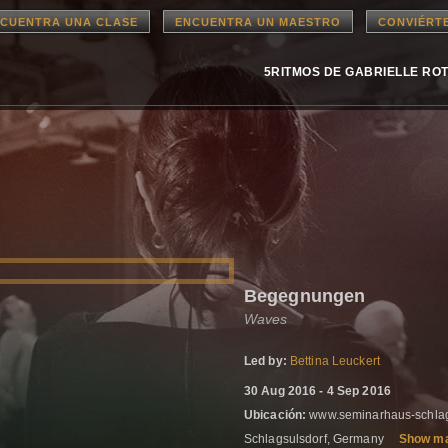
CUENTRA UNA CLASE
ENCUENTRA UN MAESTRO
CONVIÉRT
5RITMOS DE GABRIELLE RO
Begegnungen
Waves
Led by:
Bettina Leuckert
30 Aug 2016 - 4 Sep 2016
Ubicación:
www.seminarhaus-schlags
Schlagsulsdorf, Germany
Show m