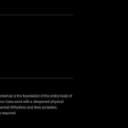
kshop is the foundation of the entire body of
ur class work with a deepened physical
ntial 5Rhythms and their polarities.
s required.