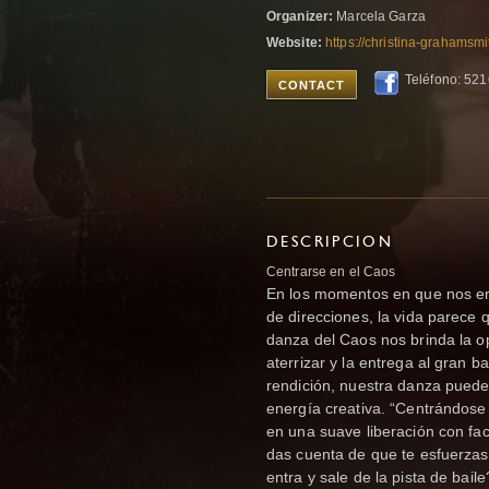
Organizer:
Marcela Garza
Website:
https://christina-grahams
Teléfono: 52
CONTACT
DESCRIPCION
Centrarse en el Caos
En los momentos en que nos en
de direcciones, la vida parece q
danza del Caos nos brinda la op
aterrizar y la entrega al gran b
rendición, nuestra danza pued
energía creativa. “Centrándose
en una suave liberación con fac
das cuenta de que te esfuerzas
entra y sale de la pista de bail