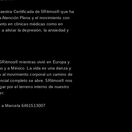
Maestra Certificada de 5Ritmos® que ha
a Atención Plena y el movimiento con
tanto en clínicas médicas como en
a aliviar la depresión, la ansiedad y
Ritmos® mientras vivió en Europa y
go y a México. La vida es una danza y
n al movimiento corporal un camino de
encial completo se abre. 5Ritmos® nos
ar por el terreno interno de nuestro
er.
a a Marcela 6461513007