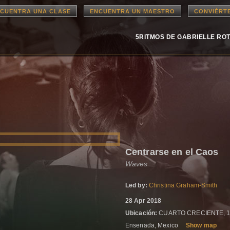
CUENTRA UNA CLASE
ENCUENTRA UN MAESTRO
CONVIÉRT
5RITMOS DE GABRIELLE RO
Centrarse en el Caos
Waves
Led by:
Christina Graham-Smith
28 Apr 2018
Ubicación:
CUARTO CRECIENTE, 14
Ensenada, Mexico
Show map