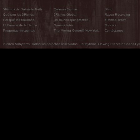
5Ritmos de Gabrielle Roth
Quiénes Somos
Shop
Qué son los 5Ritmos
5Ritmos Global
Raven Recording
Por qué los bailamos
Un mundo que practica
5Ritmos Teatro
El Camino de la Danza
Nuestra tribu
Noticias
Preguntas frecuentes
The Moving Center® New York
Contáctanos
© 2026 5Rhythms. Todos los derechos reservados. | 5Rhythms, Flowing Staccato Chaos Lyric