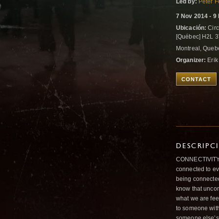
Led by:
Peter 
7 Nov 2014 - 9
Ubicación:
Circ
[Québec] H2L 3
Montreal, Queb
Organizer:
Erik
CONTACT
DESCRIPC
CONNECTIVITY Ev
connected to eve
being connected
know that uncom
what we are fe
to someone wit
someone else’s 