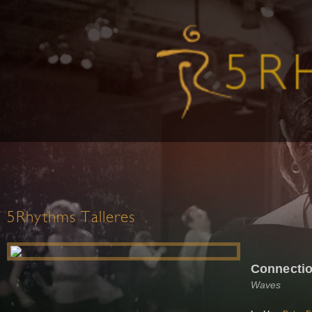
5Rhythms Talleres
Connecti
Waves