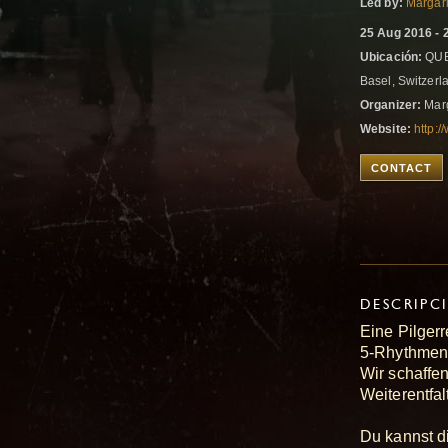
Led by:
Margar
25 Aug 2016 - 
Ubicación:
QUBA
Basel, Switzer
Organizer:
Mar
Website:
http:/
CONTACT
DESCRIPC
Eine Pilgerr
5-Rhythmen
Wir schaffe
Weiterentfa
Du kannst d