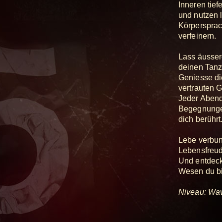
Inneren tie
und nutzen 
Körpersprac
verfeinern.
Lass äusser
deinen Tanz 
Geniesse di
vertrauten 
Jeder Abend 
Begegnungen
dich berührt
Lebe verbun
Lebensfreud
Und entdeck
Wesen du bi
Niveau: Wav