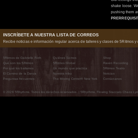
shake loose. We
pushing them a
PRERREQUISI
INSCRÍBETE A NUESTRA LISTA DE CORREOS
Recibe noticias e información regular acerca de talleres y clases de 5Ritmos y 
5Ritmos de Gabrielle Roth
Quiénes Somos
Shop
Qué son los 5Ritmos
5Ritmos Global
Raven Recording
Por qué los bailamos
Un mundo que practica
5Ritmos Teatro
El Camino de la Danza
Nuestra tribu
Noticias
Preguntas frecuentes
The Moving Center® New York
Contáctanos
© 2026 5Rhythms. Todos los derechos reservados. | 5Rhythms, Flowing Staccato Chaos Lyric