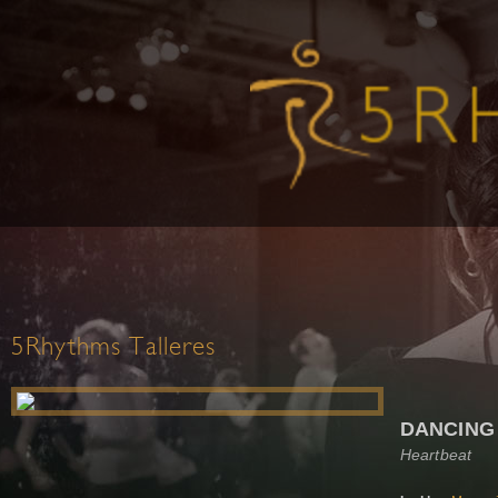
5Rhythms Talleres
DANCING 
Heartbeat