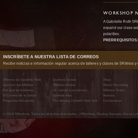
WORKSHOP N
A Gabrielle Roth 5R
expand our class wo
polarities.
PRERREQUISITOS:
INSCRÍBETE A NUESTRA LISTA DE CORREOS
Recibe noticias e información regular acerca de talleres y clases de 5Ritmos y 
5Ritmos de Gabrielle Roth
Quiénes Somos
Shop
Qué son los 5Ritmos
5Ritmos Global
Raven Recording
Por qué los bailamos
Un mundo que practica
5Ritmos Teatro
El Camino de la Danza
Nuestra tribu
Noticias
Preguntas frecuentes
The Moving Center® New York
Contáctanos
© 2026 5Rhythms. Todos los derechos reservados. | 5Rhythms, Flowing Staccato Chaos Lyric