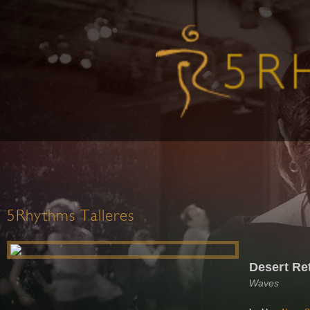
5Rhythms Talleres
Desert Ret
Waves