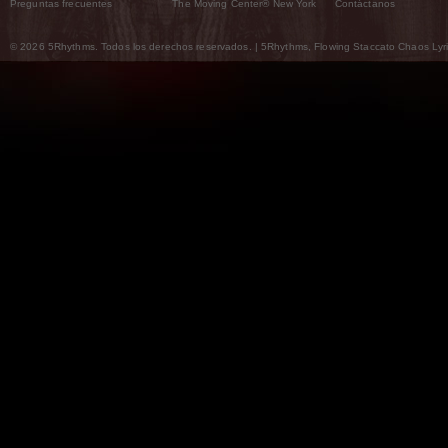
Preguntas frecuentes
The Moving Center® New York
Contáctanos
© 2026 5Rhythms. Todos los derechos reservados. | 5Rhythms, Flowing Staccato Chaos Lyric