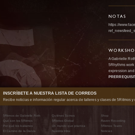
NOTAS
https://www.fa
ref_newsfeed_st
WORKSHOP
A Gabrielle Rot
5Rhythms work 
expression and 
PRERREQUISI
INSCRÍBETE A NUESTRA LISTA DE CORREOS
Recibe noticias e información regular acerca de talleres y clases de 5Ritmos y 
5Ritmos de Gabrielle Roth
Quiénes Somos
Shop
Qué son los 5Ritmos
5Ritmos Global
Raven Recording
Por qué los bailamos
Un mundo que practica
5Ritmos Teatro
El Camino de la Danza
Nuestra tribu
Noticias