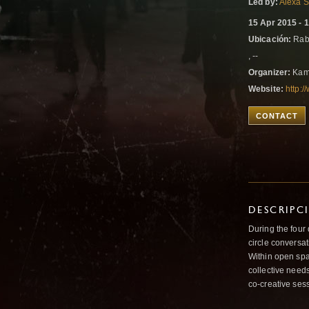
Led by:
Alexa 
15 Apr 2015 - 
Ubicación:
Raba
, --
Organizer:
Kam
Website:
http:
CONTACT
DESCRIPC
During the four
circle conversat
Within open spa
collective needs
co-creative ses