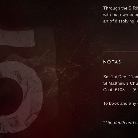
Through the 5 Rh
with our own energ
art of dissolving
NOTAS
Sat 1st Dec 11a
St Matthew’s Chu
Cost: £105 (£90
To book and any 
“The depth and si