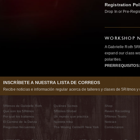
Registration Pol
Drop In or Pre-Regis
WORKSHOP N
A Gabrielle Roth 5R
expand our class wo
polarities.
PRERREQUISITOS:
INSCRÍBETE A NUESTRA LISTA DE CORREOS
Recibe noticias e información regular acerca de talleres y clases de 5Ritmos y 
5Ritmos de Gabrielle Roth
Quiénes Somos
Shop
Qué son los 5Ritmos
5Ritmos Global
Raven Recording
Por qué los bailamos
Un mundo que practica
5Ritmos Teatro
El Camino de la Danza
Nuestra tribu
Noticias
Preguntas frecuentes
The Moving Center® New York
Contáctanos