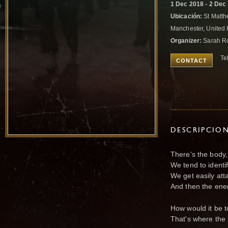
1 Dec 2018 - 2 Dec
Ubicación:
St Matth
Manchester, Unite
Organizer:
Sarah R
Te
CONTACT
DESCRIPCIO
There's the body,
We tend to identif
We get easily at
And then the ener
How would it be to
That's where the 