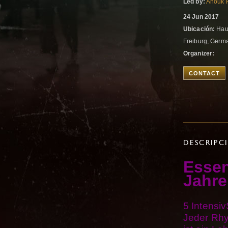
Led by:
Anouk 
24 Jun 2017
Ubicación:
Haus
Freiburg, Ger
Organizer:
CONTACT
DESCRIPC
Essen
Jahre
5 Intensiv
Jeder Rhyt