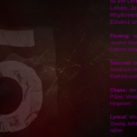
ist ein L
Leben. Je
Rhythmen 
Essenz un
Flowing
: l
unserer Wur
Lebens anzu
Staccato
: 
Ausdruck im
Klarheit un
Chaos
: de
Pläne, Vors
hingeben.
Lyrical
: leh
Zwang, leih
näher.