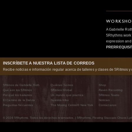
WORKSHOP
A Gabrielle Rot
5Rhythms work 
expression and 
PRERREQUISI
INSCRÍBETE A NUESTRA LISTA DE CORREOS
Recibe noticias e información regular acerca de talleres y clases de 5Ritmos y 
5Ritmos de Gabrielle Roth
Quiénes Somos
Shop
Qué son los 5Ritmos
5Ritmos Global
Raven Recording
Por qué los bailamos
Un mundo que practica
5Ritmos Teatro
El Camino de la Danza
Nuestra tribu
Noticias
Preguntas frecuentes
The Moving Center® New York
Contáctanos
© 2026 5Rhythms. Todos los derechos reservados. | 5Rhythms, Flowing Staccato Chaos Lyric