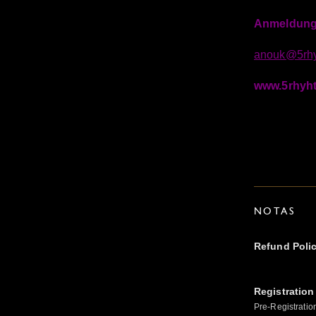
Anmeldung 
anouk@5rhy
www.5rhyht
NOTAS
Refund Poli
Registration
Pre-Registratio