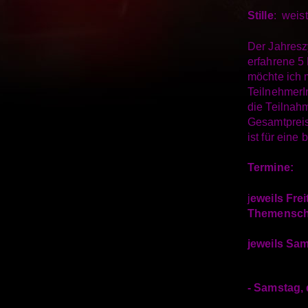
Stille
: weis
Der Jahreszy
erfahrene 5
möchte ich 
TeilnehmerI
die Teilnah
Gesamtpreis
ist für eine
Termine:
j
eweils Fre
Themenschw
jeweils Sam
- Samstag,