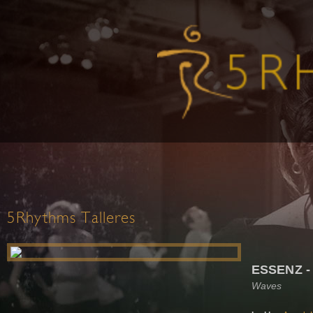
5Rhythms Talleres
ESSENZ -
Waves