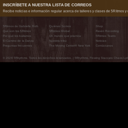
INSCRÍBETE A NUESTRA LISTA DE CORREOS
Recibe noticias e información regular acerca de talleres y clases de 5Ritmos y 
5Ritmos de Gabrielle Roth
Quiénes Somos
Shop
Qué son los 5Ritmos
5Ritmos Global
Raven Recording
Por qué los bailamos
Un mundo que practica
5Ritmos Teatro
El Camino de la Danza
Nuestra tribu
Noticias
Preguntas frecuentes
The Moving Center® New York
Contáctanos
© 2026 5Rhythms. Todos los derechos reservados. | 5Rhythms, Flowing Staccato Chaos Lyric