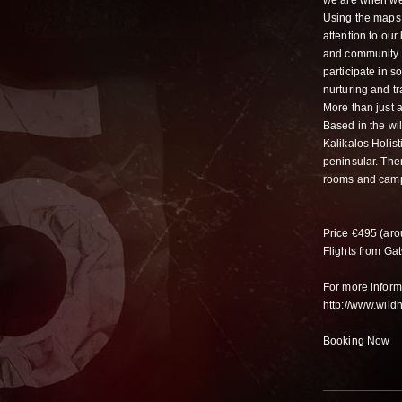
we are when we a
Using the maps 
attention to ou
and community. 
participate in s
nurturing and t
More than just 
Based in the wil
Kalikalos Holis
peninsular. The
rooms and campi
Price €495 (ar
Flights from Ga
For more informa
http://www.wild
Booking Now