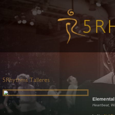
5Rhythms Talleres
Elemental
Heartbeat, W