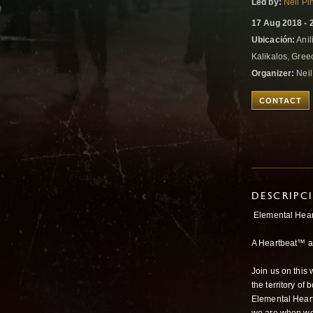
Led by:
Neil Pi
17 Aug 2018 - 
Ubicación:
Anil
Kalikalos, Gre
Organizer:
Neil
CONTACT
DESCRIPC
Elemental Heart
A Heartbeat™ 
Join us on this
the territory o
Elemental Heart