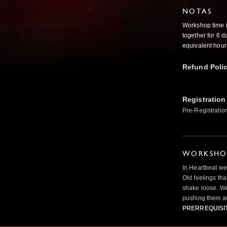
NOTAS
Workshop time i
together for 6 d
equivalent hour
Refund Poli
Registration
Pre-Registratio
WORKSHOP
In Heartbeat we
Old feelings tha
shake loose. We
pushing them a
PRERREQUISI