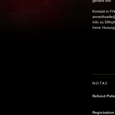
gerade bist.
Kontakt in FI
annetthuell
Info zu 5Rh
Irene Husung
NOTAS
Refund Poli
Registration