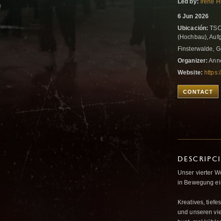
Led by:
Irene 
6 Jun 2026
Ubicación:
TSC 
(Hochbau), Auf
Finsterwalde, 
Organizer:
Anne
Website:
https:
CONTACT
DESCRIPC
Unser vierter W
in Bewegung ein
Kreatives, tief
und unseren viel