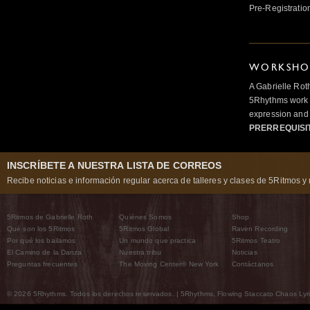
Pre-Registratio
WORKSHOP
A Gabrielle Rot
5Rhythms work 
expression and 
PRERREQUISI
INSCRÍBETE A NUESTRA LISTA DE CORREOS
Recibe noticias e información regular acerca de talleres y clases de 5Ritmos y 
5Ritmos de Gabrielle Roth
Quiénes Somos
Shop
Qué son los 5Ritmos
5Ritmos Global
Raven Recording
Por qué los bailamos
Un mundo que practica
5Ritmos Teatro
El Camino de la Danza
Nuestra tribu
Noticias
Preguntas frecuentes
The Moving Center® New York
Contáctanos
© 2026 5Rhythms. Todos los derechos reservados. | 5Rhythms, Flowing Staccato Chaos Lyric