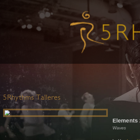
5Rhythms Talleres
Elements
Waves