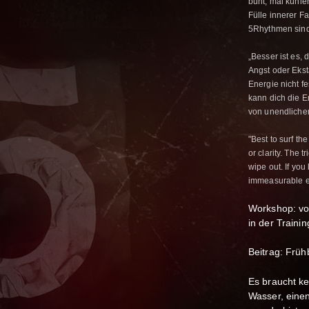
bunt, mal kühle
Fülle innerer F
5Rhythmen sind
„Besser ist es,
Angst oder Eksta
Energie nicht fe
kann dich die 
von unendlichem
"Best to surf th
or clarity. The 
wipe out. If you 
immeasurable emp
Workshop: vo
in der Traini
Beitrag: Früh
Es braucht ke
Wasser, einen