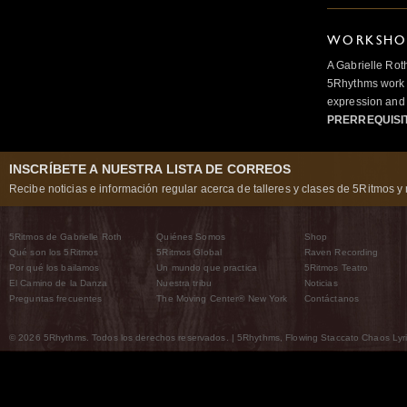
WORKSHOP
A Gabrielle Rot
5Rhythms work 
expression and 
PRERREQUISI
INSCRÍBETE A NUESTRA LISTA DE CORREOS
Recibe noticias e información regular acerca de talleres y clases de 5Ritmos y 
5Ritmos de Gabrielle Roth
Quiénes Somos
Shop
Qué son los 5Ritmos
5Ritmos Global
Raven Recording
Por qué los bailamos
Un mundo que practica
5Ritmos Teatro
El Camino de la Danza
Nuestra tribu
Noticias
Preguntas frecuentes
The Moving Center® New York
Contáctanos
© 2026 5Rhythms. Todos los derechos reservados. | 5Rhythms, Flowing Staccato Chaos Lyric