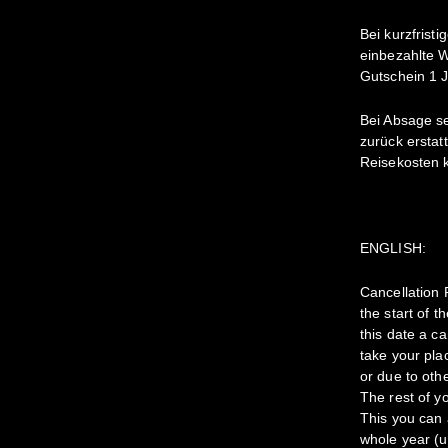
Bei kurzfrist
einbezahlte 
Gutschein 1 J
Bei Absage s
zurück erstat
Reisekosten 
ENGLISH:
Cancellation 
the start of 
this date a c
take your pla
or due to oth
The rest of y
This you can 
whole year (un