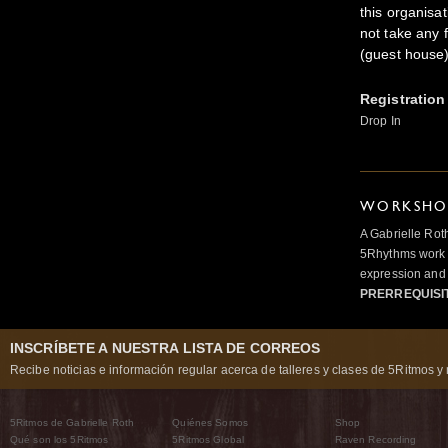
this organisa
not take any f
(guest house)
Registration
Drop In
WORKSHOP
A Gabrielle Rot
5Rhythms work 
expression and 
PRERREQUISI
INSCRÍBETE A NUESTRA LISTA DE CORREOS
Recibe noticias e información regular acerca de talleres y clases de 5Ritmos y 
5Ritmos de Gabrielle Roth
Quiénes Somos
Shop
Qué son los 5Ritmos
5Ritmos Global
Raven Recording