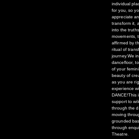
individual pl
for you, so y
appreciate and
transform it, 
into the truth
movements, to
affirmed by t
ritual of tran
journey.We in
dancefloor, t
of your femin
beauty of cre
as you are ri
experience wi
DANCE!This i
support to w
through the d
moving throug
grounded basis
through enqui
Theatre.