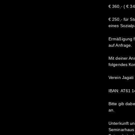
€ 360,- ( € 3
€ 250,- für S
eines Sozialp
Ermäßigung f
auf Anfrage.
Mit deiner An
folgendes Kon
Verein Jagati
IBAN: AT61 
Bitte gib da
an.
Unterkunft un
Seminarhaus J