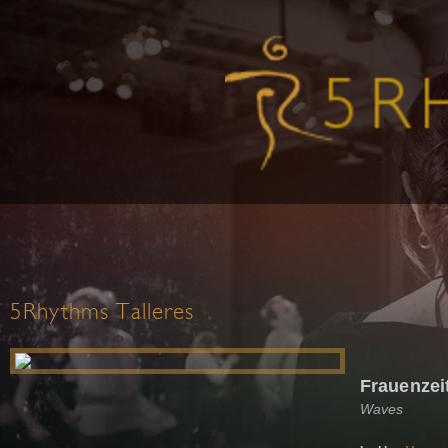
5Rhythms Talleres
Frauenzei
Waves