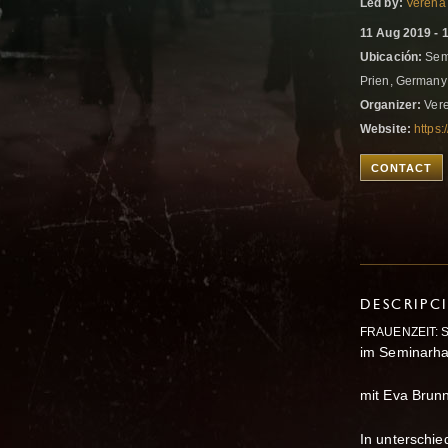
Led by:
Verena 
11 Aug 2019 - 
Ubicación:
Semi
Prien, German
Organizer:
Vere
Website:
https:
CONTACT
DESCRIPC
FRAUENZEIT: 
im Seminarha
mit Eva Brun
In unterschie