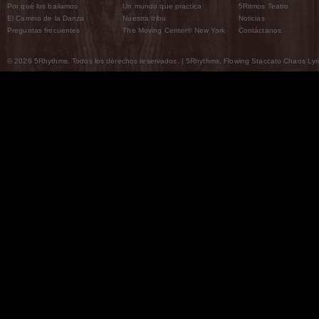
Por qué los bailamos
Un mundo que practica
5Ritmos Teatro
El Camino de la Danza
Nuestra tribu
Noticias
Preguntas frecuentes
The Moving Center® New York
Contáctanos
© 2026 5Rhythms. Todos los derechos reservados. | 5Rhythms, Flowing Staccato Chaos Lyric