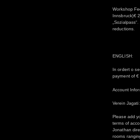
Workshop Fee
Innsbruck)€ 2
„Sozialpass“.
reductions.
ENGLISH:
In ordert o s
payment of € 
Account Infor
Verein Jaga
Please add y
terms of acc
Jonathan dire
rooms rangin