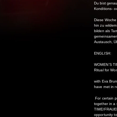
Du bist genau
Konditions- 
Diese Woche 
hin zu wilde
bilden als T
gemeinsamen Z
Austausch, Ü
ENGLISH:
WOMEN’S TIM
Ritual for W
with Eva Bru
have met in r
For certain pe
together in a
TIME/FRAUENZ
opportunity t