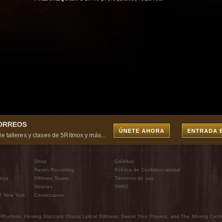
CORREOS
ÚNETE AHORA
ENTRADA 
e talleres y clases de 5Ritmos y más...
Shop
Créditos
Raven Recording
Política de Confidencialidad
tica
5Ritmos Teatro
Términos de uso
Noticias
5RRO
® New York
Contáctanos
Rhythms, Flowing Staccato Chaos Lyrical Stillness, Sweat Your Prayers, and The Moving Cente