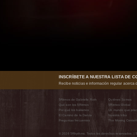
INSCRÍBETE A NUESTRA LISTA DE 
Recibe noticias e información regular acerca d
5Ritmos de Gabrielle Roth
Quiénes Somos
Qué son los 5Ritmos
5Ritmos Global
Por qué los bailamos
Un mundo que prac
El Camino de la Danza
Nuestra tribu
Preguntas frecuentes
The Moving Center
© 2026 5Rhythms. Todos los derechos reservados. | 5