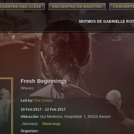
CUENTRA UNA CLASE
ENCUENTRA UN MAESTRO
CONVIÉRT
5RITMOS DE GABRIELLE RO
Fresh Beginnings
Waves
Led by:
Eva Sieber
10 Feb 2017 - 12 Feb 2017
Ubicación:
Gut Mertesho, Hospitalstr. 1, 54310 Kersch
, Germany
Show map
Organizer: