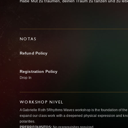
Habe Mut zu träumen, deinen Traum zu tanzen und zu leb
NOTAS
Refund Policy
Registration Policy
Drop In
WORKSHOP NIVEL
A Gabrielle Roth 5Rhythms Waves workshop is the foundation of the
expand our class work with a deepened physical expression and kno
polarities.
PRERREQUISITOS:
No prerequisites required.