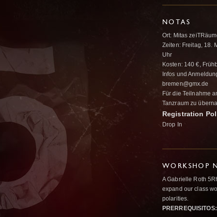
NOTAS
Ort: Mitas zeiTRäu
Zeiten: Freitag, 1
Uhr
Kosten: 140 €, Frühb
Infos und Anmeldung
bremen@gmx.de
Für die Teilnahme a
Tanzraum zu überna
Registration Pol
Drop In
WORKSHOP N
A Gabrielle Roth 5R
expand our class wo
polarities.
PRERREQUISITOS: