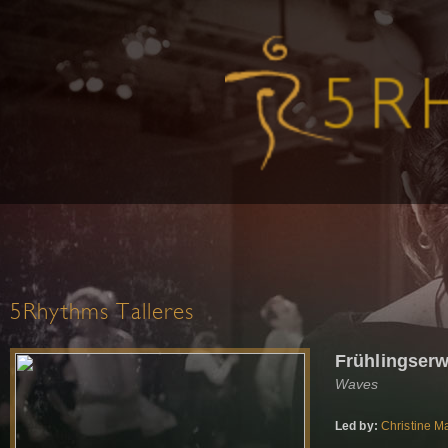
5Rhythms Talleres
Frühlingser
Waves
Led by:
Christine M