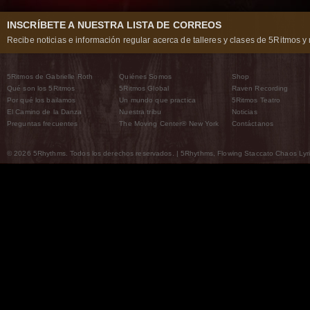
INSCRÍBETE A NUESTRA LISTA DE CORREOS
Recibe noticias e información regular acerca de talleres y clases de 5Ritmos y 
5Ritmos de Gabrielle Roth
Quiénes Somos
Shop
Qué son los 5Ritmos
5Ritmos Global
Raven Recording
Por qué los bailamos
Un mundo que practica
5Ritmos Teatro
El Camino de la Danza
Nuestra tribu
Noticias
Preguntas frecuentes
The Moving Center® New York
Contáctanos
© 2026 5Rhythms. Todos los derechos reservados. | 5Rhythms, Flowing Staccato Chaos Lyric