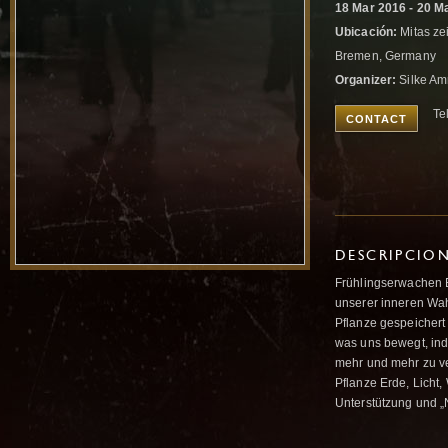
18 Mar 2016 - 20 M
Ubicación:
Mitas ze
Bremen, Germany
Organizer:
Silke Am
Te
CONTACT
DESCRIPCIO
Frühlingserwachen E
unserer inneren Wah
Pflanze gespeichert
was uns bewegt, ind
mehr und mehr zu ve
Pflanze Erde, Licht
Unterstützung und „