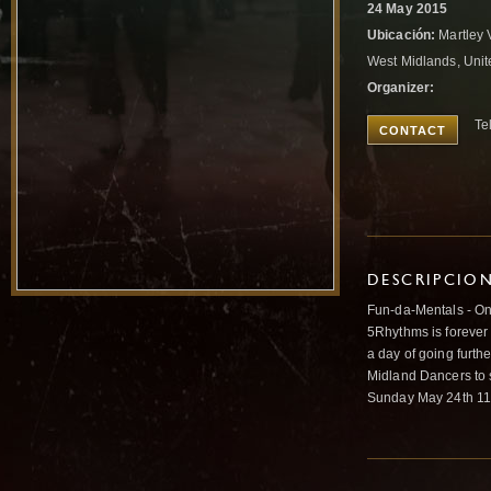
24 May 2015
Ubicación:
Martley V
West Midlands, Uni
Organizer:
Te
CONTACT
DESCRIPCIO
Fun-da-Mentals - On
5Rhythms is forever 
a day of going furthe
Midland Dancers to 
Sunday May 24th 11a