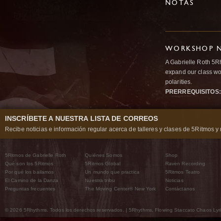
NOTAS
WORKSHOP N
A Gabrielle Roth 5R
expand our class wo
polarities.
PRERREQUISITOS:
INSCRÍBETE A NUESTRA LISTA DE CORREOS
Recibe noticias e información regular acerca de talleres y clases de 5Ritmos y 
5Ritmos de Gabrielle Roth
Quiénes Somos
Shop
Qué son los 5Ritmos
5Ritmos Global
Raven Recording
Por qué los bailamos
Un mundo que practica
5Ritmos Teatro
El Camino de la Danza
Nuestra tribu
Noticias
Preguntas frecuentes
The Moving Center® New York
Contáctanos
© 2026 5Rhythms. Todos los derechos reservados. | 5Rhythms, Flowing Staccato Chaos Lyric