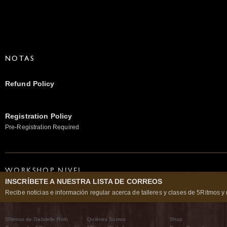
NOTAS
Refund Policy
Registration Policy
Pre-Registration Required
WORKSHOP NIVEL
INSCRÍBETE A NUESTRA LISTA DE CORREOS
A Gabrielle Roth 5Rhythms Waves workshop is the foundation of the entire bo
Recibe noticias e información regular acerca de talleres y clases de 5Ritmos y 
and knowledge of the essential 5Rhythms and their polarities.
PRERREQUISITOS:
No prerequisites required.
5Ritmos de Gabrielle Roth
Quiénes Somos
Shop