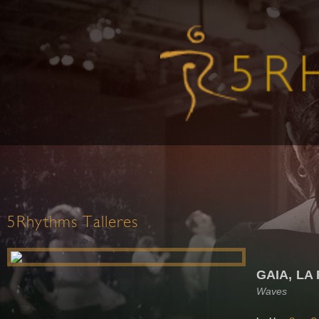
5Rhythms Talleres
GAIA, LA
Waves