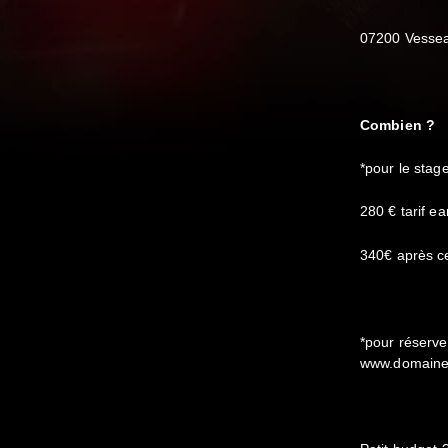
07200 Vesse
Combien ?
*pour le stag
280 € tarif ea
340€ après ce
*pour réserv
www.domained