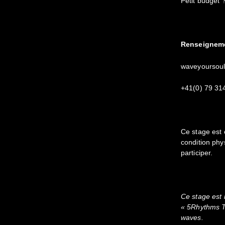
Petit budget 
Renseigneme
waveyoursou
+41(0) 79 31
Ce stage est 
condition phy
participer.
Ce stage est
« 5Rhythms T
waves.