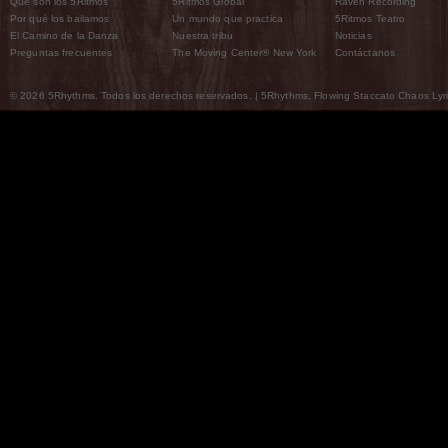
Qué son los 5Ritmos
5Ritmos Global
Raven Recording
Por qué los bailamos
Un mundo que practica
5Ritmos Teatro
El Camino de la Danza
Nuestra tribu
Noticias
Preguntas frecuentes
The Moving Center® New York
Contáctanos
© 2026 5Rhythms. Todos los derechos reservados. | 5Rhythms, Flowing Staccato Chaos Lyric