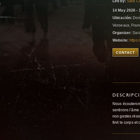
Led by:
Sara Ce
14 May 2026 - 
Ubicación:
Doma
Vesseaux, Fra
Organizer:
Sara
Website:
https
CONTACT
DESCRIPC
Nous écouterons
sentirons l’âme 
nos gestes réson
finit le corps 