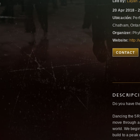
Led by:
Layah 
20 Apr 2018 - 
Ubicación:
Perf
Chatham, Onta
Organizer:
Phyl
Website:
http:
CONTACT
DESCRIPC
Do you have the 
Dancing the 5Rh
move through a
world. We begi
build to a peak o