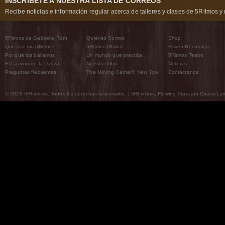
INSCRÍBETE A NUESTRA LISTA DE CORREOS
Recibe noticias e información regular acerca de talleres y clases de 5Ritmos y 
5Ritmos de Gabrielle Roth
Quiénes Somos
Shop
Qué son los 5Ritmos
5Ritmos Global
Raven Recording
Por qué los bailamos
Un mundo que practica
5Ritmos Teatro
El Camino de la Danza
Nuestra tribu
Noticias
Preguntas frecuentes
The Moving Center® New York
Contáctanos
© 2026 5Rhythms. Todos los derechos reservados. | 5Rhythms, Flowing Staccato Chaos Lyric