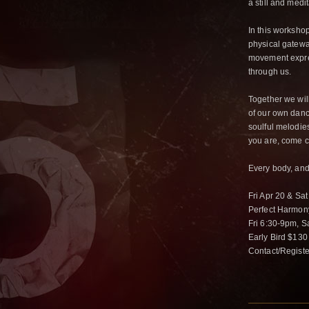
a still and medi
In this worksho
physical gateway
movement expres
through us.
Together we wil
of our own danc
soulful melodie
you are, come c
Every body, an
Fri Apr 20 & Sat
Perfect Harmon
Fri 6:30-9pm, 
Early Bird $130
Contact/Regis