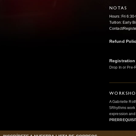
NOTAS
Hours: Fri 6:3
Tuition: Early 
Contact/Regis
Refund Poli
Registration
Drop In or Pre-
WORKSHOP
A Gabrielle Rot
5Rhythms work 
expression and 
PRERREQUISI