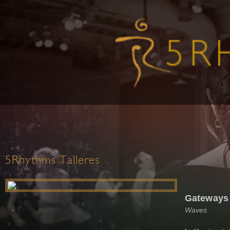
5Rhythms Talleres
Gateways
Waves