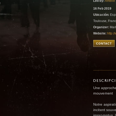
Led by:
Amelie
16 Feb 2019
Ubicación:
Espa
Toulouse, Fran
Organizer:
Mari
Website:
http:/
CONTACT
DESCRIPC
Une approche 
mouvement
Notre aspirat
incitent souve
impromptus, l