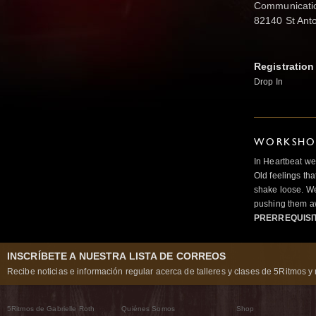
Communication
82140 St Anto
Registration
Drop In
WORKSHOP
In Heartbeat we
Old feelings tha
shake loose. We
pushing them a
PRERREQUISI
INSCRÍBETE A NUESTRA LISTA DE CORREOS
Recibe noticias e información regular acerca de talleres y clases de 5Ritmos y 
5Ritmos de Gabrielle Roth
Quiénes Somos
Shop