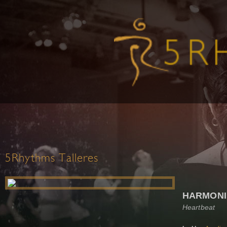
5Rhythms Talleres
HARMONI
Heartbeat