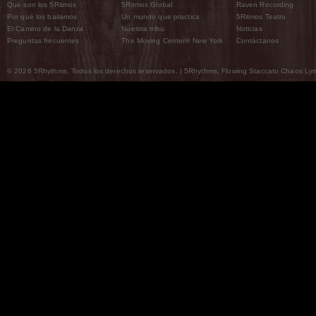
Qué son los 5Ritmos
5Ritmos Global
Raven Recording
Por qué los bailamos
Un mundo que practica
5Ritmos Teatro
El Camino de la Danza
Nuestra tribu
Noticias
Preguntas frecuentes
The Moving Center® New York
Contáctanos
© 2026 5Rhythms. Todos los derechos reservados. | 5Rhythms, Flowing Staccato Chaos Lyric