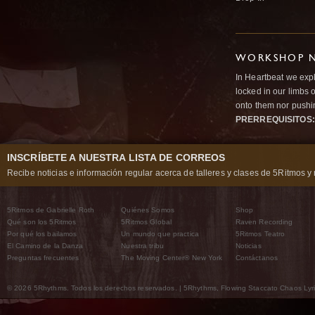
WORKSHOP N
In Heartbeat we expl
locked in our limbs 
onto them nor pushi
PRERREQUISITOS:
INSCRÍBETE A NUESTRA LISTA DE CORREOS
Recibe noticias e información regular acerca de talleres y clases de 5Ritmos y 
5Ritmos de Gabrielle Roth
Quiénes Somos
Shop
Qué son los 5Ritmos
5Ritmos Global
Raven Recording
Por qué los bailamos
Un mundo que practica
5Ritmos Teatro
El Camino de la Danza
Nuestra tribu
Noticias
Preguntas frecuentes
The Moving Center® New York
Contáctanos
© 2026 5Rhythms. Todos los derechos reservados. | 5Rhythms, Flowing Staccato Chaos Lyric