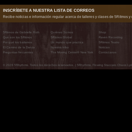
INSCRÍBETE A NUESTRA LISTA DE CORREOS
Recibe noticias e información regular acerca de talleres y clases de 5Ritmos y 
5Ritmos de Gabrielle Roth
Quiénes Somos
Shop
Qué son los 5Ritmos
5Ritmos Global
Raven Recording
Por qué los bailamos
Un mundo que practica
5Ritmos Teatro
El Camino de la Danza
Nuestra tribu
Noticias
Preguntas frecuentes
The Moving Center® New York
Contáctanos
© 2026 5Rhythms. Todos los derechos reservados. | 5Rhythms, Flowing Staccato Chaos Lyric