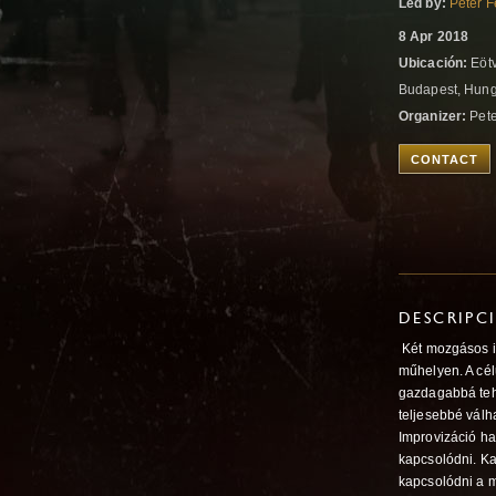
Led by:
Peter F
8 Apr 2018
Ubicación:
Eötv
Budapest, Hun
Organizer:
Pete
CONTACT
DESCRIPC
Két mozgásos i
műhelyen. A cél
gazdagabbá tehe
teljesebbé vál
Improvizáció ha
kapcsolódni. Ka
kapcsolódni a m