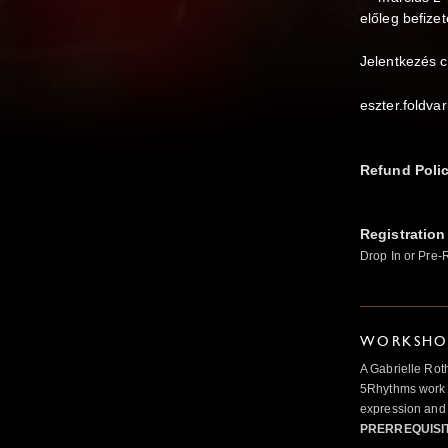
előleg befize
Jelentkezés c
eszter.foldva
Refund Poli
Registration
Drop In or Pre-
WORKSHOP
A Gabrielle Rot
5Rhythms work 
expression and 
PRERREQUISI