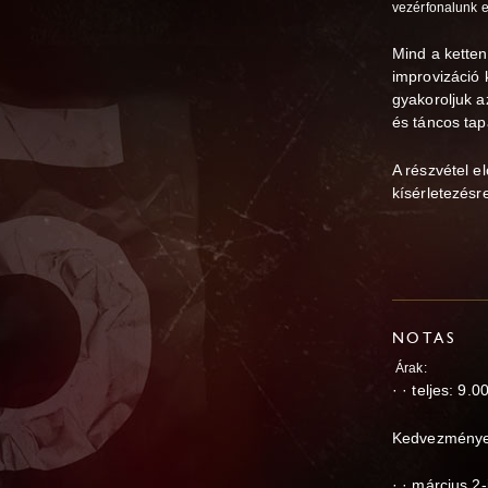
vezérfonalunk 
Mind a kette
improvizáció
gyakoroljuk a
és táncos tap
A részvétel e
kísérletezésr
NOTAS
Árak:
· · teljes: 9.
Kedvezménye
· · március 2