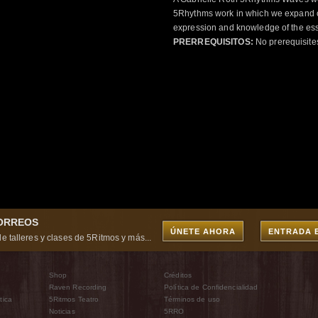
5Rhythms work in which we expand o
expression and knowledge of the esse
PRERREQUISITOS:
No prerequisite
CORREOS
ÚNETE AHORA
ENTRADA 
e talleres y clases de 5Ritmos y más...
Shop
Créditos
Raven Recording
Política de Confidencialidad
tica
5Ritmos Teatro
Términos de uso
Noticias
5RRO