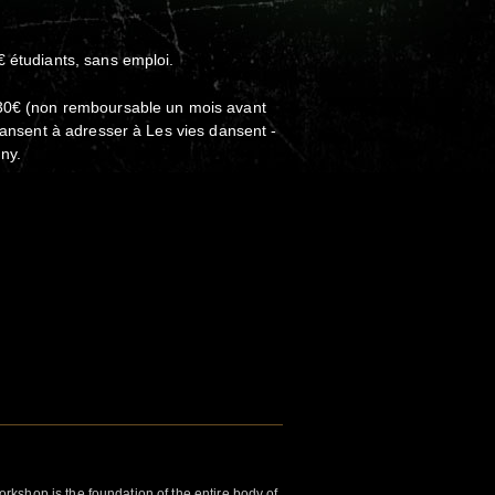
€ étudiants, sans emploi.
 30€ (non remboursable un mois avant
 dansent à adresser à Les vies dansent -
ony.
kshop is the foundation of the entire body of