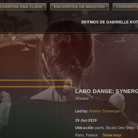
CUENTRA UNA CLASE
ENCUENTRA UN MAESTRO
CONVIÉRT
5RITMOS DE GABRIELLE RO
LABO DANSE: SYNERG
Waves
Led by:
Amelie Schweiger
29 Jun 2019
Ubicación:
paris, Studio One Step -
Paris, France
Show map