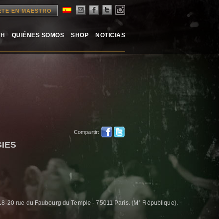
ETE EN MAESTRO
TH
QUIÉNES SOMOS
SHOP
NOTICIAS
Compartir:
IES
 18-20 rue du Faubourg du Temple - 75011 Paris. (M° République).