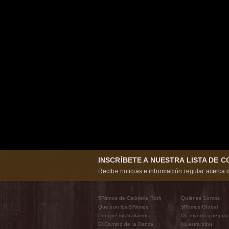
INSCRÍBETE A NUESTRA LISTA DE 
Recibe noticias e información regular acerca d
5Ritmos de Gabrielle Roth
Quiénes Somos
Qué son los 5Ritmos
5Ritmos Global
Por qué los bailamos
Un mundo que prac
El Camino de la Danza
Nuestra tribu