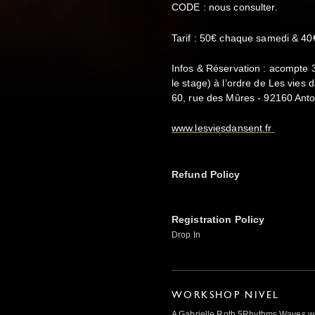
CODE : nous consulter.
Tarif : 50€ chaque samedi & 40
Infos & Réservation : acompte
le stage) à l’ordre de Les vies
60, rue des Mûres - 92160 Ant
www.lesviesdansent.fr
Refund Policy
Registration Policy
Drop In
WORKSHOP NIVEL
A Gabrielle Roth 5Rhythms Waves wor