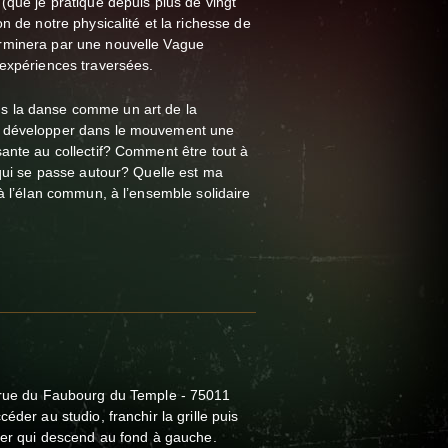
(que je pratique depuis plus de vingt
n de notre physicalité et la richesse de
rminera par une nouvelle Vague
 expériences traversées.
 la danse comme un art de la
t développer dans le mouvement une
ante au collectif? Comment être tout à
 qui se passe autour? Quelle est ma
 à l’élan commun, à l’ensemble solidaire
 rue du Faubourg du Temple - 75011
éder au studio, franchir la grille puis
ier qui descend au fond à gauche.