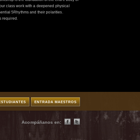
ur class work with a deepened physical
ntial 5Rhythms and their polarities.
s required.
ESTUDIANTES
ENTRADA MAESTROS
Acompáñanos en: