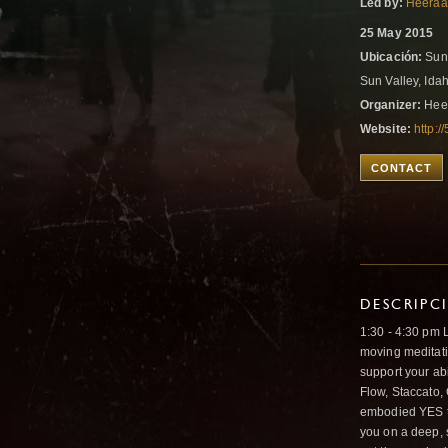
Led by:
Heeraa
25 May 2015
Ubicación:
Sun 
Sun Valley, Ida
Organizer:
Heer
Website:
http:
CONTACT
DESCRIPC
1:30 - 4:30 pm 
moving meditati
support your abi
Flow, Staccato,
embodied YES to
you on a deep, s