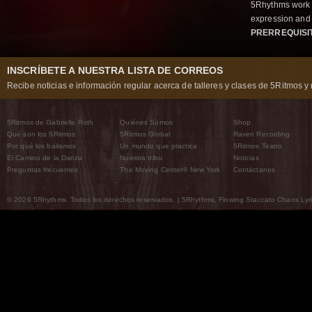
5Rhythms work 
expression and 
PRERREQUISI
INSCRÍBETE A NUESTRA LISTA DE CORREOS
Recibe noticias e información regular acerca de talleres y clases de 5Ritmos y 
5Ritmos de Gabrielle Roth
Quiénes Somos
Shop
Qué son los 5Ritmos
5Ritmos Global
Raven Recording
Por qué los bailamos
Un mundo que practica
5Ritmos Teatro
El Camino de la Danza
Nuestra tribu
Noticias
Preguntas frecuentes
The Moving Center® New York
Contáctanos
© 2026 5Rhythms. Todos los derechos reservados. | 5Rhythms, Flowing Staccato Chaos Lyric