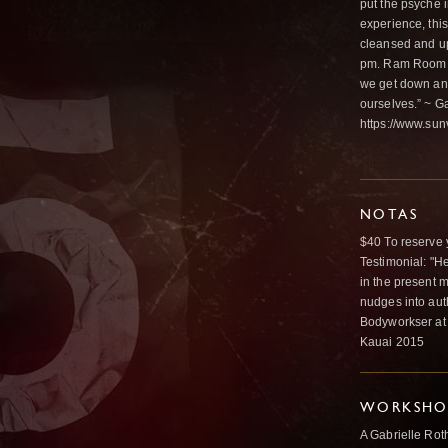
put the psyche in
experience, thi
cleansed and upl
pm. Ram Room a
we get down and 
ourselves.” ~ G
https://www.sun
NOTAS
$40 To reserve 
Testimonial: "H
in the present 
nudges into aut
Bodyworkser at 
Kauai 2015
WORKSHOP
A Gabrielle Rot