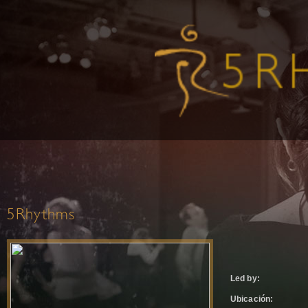
5Rhythms
Led by:
Ubicación: