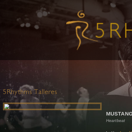
5Rhythms Talleres
MUSTANG
Heartbeat