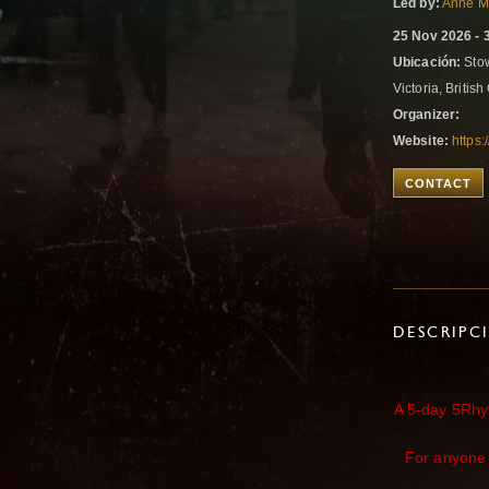
Led by:
Anne M
25 Nov 2026 - 
Ubicación:
Stow
Victoria, Briti
Organizer:
Website:
https
CONTACT
DESCRIPC
A 5-day 5Rhy
For anyone 