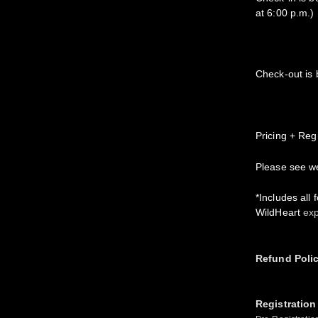
at 6:00 p.m.)
Check-out is 
Pricing + Reg
Please see
w
*Includes all
WildHeart
ex
Refund Poli
Registration