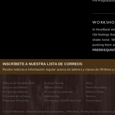
Pre-Registratio
WORKSHOP
In Heartbeat we
Old feelings tha
shake loose. We
pushing them a
PRERREQUISI
INSCRÍBETE A NUESTRA LISTA DE CORREOS
Recibe noticias e información regular acerca de talleres y clases de 5Ritmos y 
5Ritmos de Gabrielle Roth
Quiénes Somos
Shop
Qué son los 5Ritmos
5Ritmos Global
Raven Recording
Por qué los bailamos
Un mundo que practica
5Ritmos Teatro
El Camino de la Danza
Nuestra tribu
Noticias
Preguntas frecuentes
The Moving Center® New York
Contáctanos
© 2026 5Rhythms. Todos los derechos reservados. | 5Rhythms, Flowing Staccato Chaos Lyric