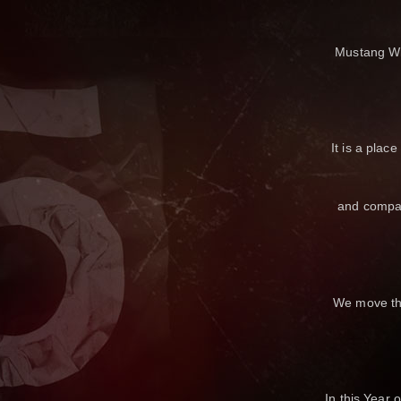
Mustang Wi
It is a plac
and compas
We move the
In this Year 