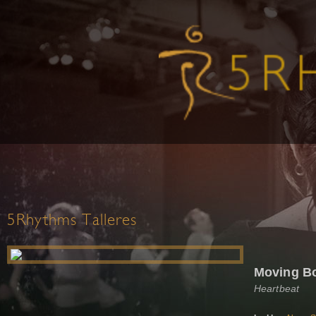
5Rhythms Talleres
Moving Bo
Heartbeat