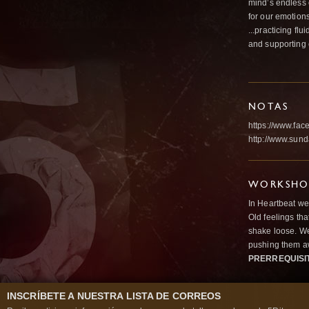
mind’s endless 
for our emotion
...practicing fl
and supporting e
NOTAS
https://www.fa
http://www.sun
WORKSHOP
In Heartbeat we
Old feelings tha
shake loose. We
pushing them a
PRERREQUISI
INSCRÍBETE A NUESTRA LISTA DE CORREOS