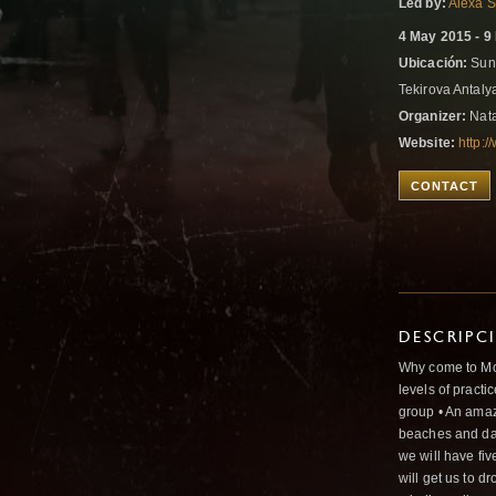
Led by:
Alexa 
4 May 2015 - 9
Ubicación:
Sund
Tekirova Antaly
Organizer:
Nata
Website:
http:
CONTACT
DESCRIPC
Why come to Mo
levels of practic
group • An amaz
beaches and dai
we will have fiv
will get us to dr