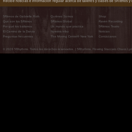
Recibe noticias e información regular acerca de talleres y clases de 5Ritmos y 
5Ritmos de Gabrielle Roth
Quiénes Somos
Shop
Qué son los 5Ritmos
5Ritmos Global
Raven Recording
Por qué los bailamos
Un mundo que practica
5Ritmos Teatro
El Camino de la Danza
Nuestra tribu
Noticias
Preguntas frecuentes
The Moving Center® New York
Contáctanos
© 2026 5Rhythms. Todos los derechos reservados. | 5Rhythms, Flowing Staccato Chaos Lyric