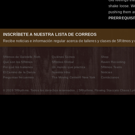
shake loose. We
pushing them a
PRERREQUISI
INSCRÍBETE A NUESTRA LISTA DE CORREOS
Recibe noticias e información regular acerca de talleres y clases de 5Ritmos y 
5Ritmos de Gabrielle Roth
Quiénes Somos
Shop
Qué son los 5Ritmos
5Ritmos Global
Raven Recording
Por qué los bailamos
Un mundo que practica
5Ritmos Teatro
El Camino de la Danza
Nuestra tribu
Noticias
Preguntas frecuentes
The Moving Center® New York
Contáctanos
© 2026 5Rhythms. Todos los derechos reservados. | 5Rhythms, Flowing Staccato Chaos Lyric