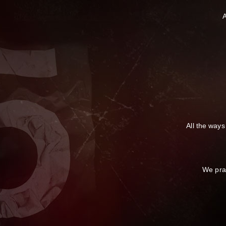
A
All the ways
We prac