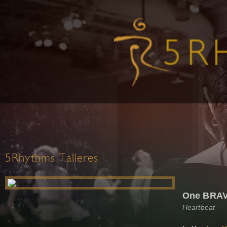
5Rhythms Talleres
One BRAV
Heartbeat