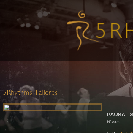
5Rhythms Talleres
PAUSA - 
Waves