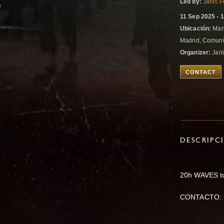
Led by:
Janis 
11 Sep 2025 - 
Ubicación:
Manz
Madrid, Comuni
Organizer:
Jani
CONTACT
DESCRIPC
20h WAVES to
CONTACTO: 5