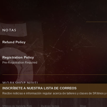
NOTAS
Refund Policy
Registration Policy
Pre-Registration Required
WORKSHOP NIVEL
INSCRÍBETE A NUESTRA LISTA DE CORREOS
A Gabrielle Roth 5Rhythms Waves workshop is the foundation of the entire bo
Recibe noticias e información regular acerca de talleres y clases de 5Ritmos y 
and knowledge of the essential 5Rhythms and their polarities.
PRERREQUISITOS:
No prerequisites required.
5Ritmos de Gabrielle Roth
Quiénes Somos
Shop