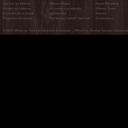
Qué son los 5Ritmos
5Ritmos Global
Raven Recording
Por qué los bailamos
Un mundo que practica
5Ritmos Teatro
El Camino de la Danza
Nuestra tribu
Noticias
Preguntas frecuentes
The Moving Center® New York
Contáctanos
© 2026 5Rhythms. Todos los derechos reservados. | 5Rhythms, Flowing Staccato Chaos Lyric